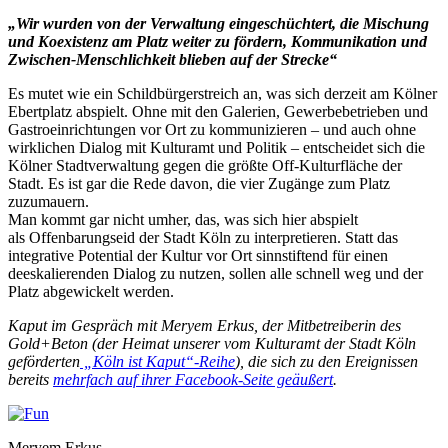
„Wir wurden von der Verwaltung eingeschüchtert, die Mischung
und Koexistenz am Platz weiter zu fördern, Kommunikation und
Zwischen-Menschlichkeit blieben auf der Strecke“
Es mutet wie ein Schildbürgerstreich an, was sich derzeit am Kölner
Ebertplatz abspielt. Ohne mit den Galerien, Gewerbebetrieben und
Gastroeinrichtungen vor Ort zu kommunizieren – und auch ohne
wirklichen Dialog mit Kulturamt und Politik – entscheidet sich die
Kölner Stadtverwaltung gegen die größte Off-Kulturfläche der
Stadt. Es ist gar die Rede davon, die vier Zugänge zum Platz
zuzumauern.
Man kommt gar nicht umher, das, was sich hier abspielt
als Offenbarungseid der Stadt Köln zu interpretieren. Statt das
integrative Potential der Kultur vor Ort sinnstiftend für einen
deeskalierenden Dialog zu nutzen, sollen alle schnell weg und der
Platz abgewickelt werden.
Kaput im Gespräch mit Meryem Erkus, der Mitbetreiberin des
Gold+Beton (der Heimat unserer vom Kulturamt der Stadt Köln
geförderten
„Köln ist Kaput“-Reihe
), die sich zu den Ereignissen
bereits
mehrfach auf ihrer Facebook-Seite geäußert
.
Meryem Erkus