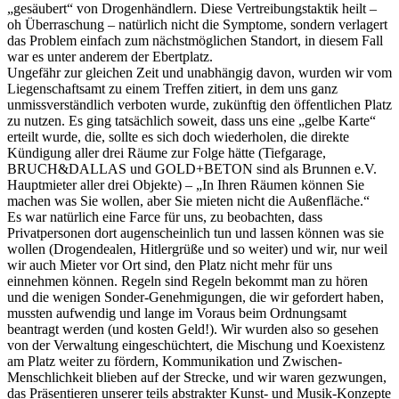
„gesäubert“ von Drogenhändlern. Diese Vertreibungstaktik heilt –
oh Überraschung – natürlich nicht die Symptome, sondern verlagert
das Problem einfach zum nächstmöglichen Standort, in diesem Fall
war es unter anderem der Ebertplatz.
Ungefähr zur gleichen Zeit und unabhängig davon, wurden wir vom
Liegenschaftsamt zu einem Treffen zitiert, in dem uns ganz
unmissverständlich verboten wurde, zukünftig den öffentlichen Platz
zu nutzen. Es ging tatsächlich soweit, dass uns eine „gelbe Karte“
erteilt wurde, die, sollte es sich doch wiederholen, die direkte
Kündigung aller drei Räume zur Folge hätte (Tiefgarage,
BRUCH&DALLAS und GOLD+BETON sind als Brunnen e.V.
Hauptmieter aller drei Objekte) – „In Ihren Räumen können Sie
machen was Sie wollen, aber Sie mieten nicht die Außenfläche.“
Es war natürlich eine Farce für uns, zu beobachten, dass
Privatpersonen dort augenscheinlich tun und lassen können was sie
wollen (Drogendealen, Hitlergrüße und so weiter) und wir, nur weil
wir auch Mieter vor Ort sind, den Platz nicht mehr für uns
einnehmen können. Regeln sind Regeln bekommt man zu hören
und die wenigen Sonder-Genehmigungen, die wir gefordert haben,
mussten aufwendig und lange im Voraus beim Ordnungsamt
beantragt werden (und kosten Geld!). Wir wurden also so gesehen
von der Verwaltung eingeschüchtert, die Mischung und Koexistenz
am Platz weiter zu fördern, Kommunikation und Zwischen-
Menschlichkeit blieben auf der Strecke, und wir waren gezwungen,
das Präsentieren unserer teils abstrakter Kunst- und Musik-Konzepte