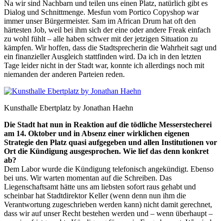
Na wir sind Nachbarn und teilen uns einen Platz, natürlich gibt es
Dialog und Schnittmenge. Mesfun vom Portico Copyshop war
immer unser Bürgermeister. Sam im African Drum hat oft den
härtesten Job, weil bei ihm sich der eine oder andere Freak einfach
zu wohl fühlt – alle haben schwer mit der jetzigen Situation zu
kämpfen. Wir hoffen, dass die Stadtsprecherin die Wahrheit sagt und
ein finanzieller Ausgleich stattfinden wird. Da ich in den letzten
Tage leider nicht in der Stadt war, konnte ich allerdings noch mit
niemanden der anderen Parteien reden.
Kunsthalle Ebertplatz by Jonathan Haehn
Die Stadt hat nun in Reaktion auf die tödliche Messerstecherei
am 14. Oktober und in Absenz einer wirklichen eigenen
Strategie den Platz quasi aufgegeben und allen Institutionen vor
Ort die Kündigung ausgesprochen. Wie lief das denn konkret
ab?
Dem Labor wurde die Kündigung telefonisch angekündigt. Ebenso
bei uns. Wir warten momentan auf die Schreiben. Das
Liegenschaftsamt hätte uns am liebsten sofort raus gehabt und
scheinbar hat Stadtdirektor Keller (wenn denn nun ihm die
Verantwortung zugeschrieben werden kann) nicht damit gerechnet,
dass wir auf unser Recht bestehen werden und – wenn überhaupt –