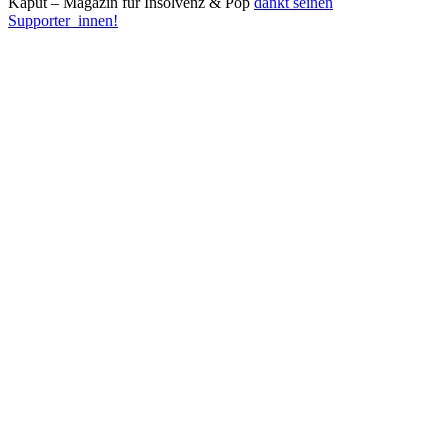
Kaput – Magazin für Insolvenz & Pop
dankt seinen
Supporter_innen!