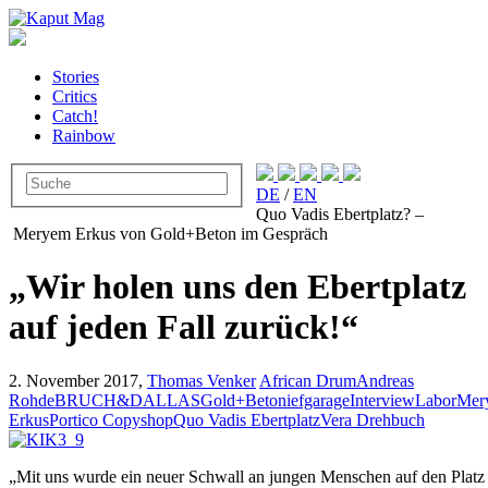
Stories
Critics
Catch!
Rainbow
DE
/
EN
Quo Vadis Ebertplatz? –
Meryem Erkus von Gold+Beton im Gespräch
„Wir holen uns den Ebertplatz
auf jeden Fall zurück!“
2. November 2017,
Thomas Venker
African Drum
Andreas
Rohde
BRUCH&DALLAS
Gold+Beton
iefgarage
Interview
Labor
Mer
Erkus
Portico Copyshop
Quo Vadis Ebertplatz
Vera Drehbuch
„Mit uns wurde ein neuer Schwall an jungen Menschen auf den Platz