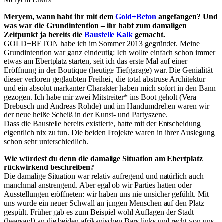
Meryem, wann habt ihr mit dem
Gold+Beton
angefangen? Und
was war die Grundintention – ihr habt zum damaligen
Zeitpunkt ja bereits die
Baustelle Kalk
gemacht.
GOLD+BETON habe ich im Sommer 2013 gegründet. Meine
Grundintention war ganz eindeutig: Ich wollte einfach schon immer
etwas am Ebertplatz starten, seit ich das erste Mal auf einer
Eröffnung in der Boutique (heutige Tiefgarage) war. Die Genialität
dieser verloren geglaubten Freiheit, die total abstruse Architektur
und ein absolut markanter Charakter haben mich sofort in den Bann
gezogen. Ich habe mir zwei Mitstreiter* ins Boot geholt (Vera
Drebusch und Andreas Rohde) und im Handumdrehen waren wir
der neue heiße Scheiß in der Kunst- und Partyszene.
Dass die Baustelle bereits existierte, hatte mit der Entscheidung
eigentlich nix zu tun. Die beiden Projekte waren in ihrer Auslegung
schon sehr unterschiedlich.
Wie würdest du denn die damalige Situation am Ebertplatz
rückwirkend beschreiben?
Die damalige Situation war relativ aufregend und natürlich auch
manchmal anstrengend. Aber egal ob wir Parties hatten oder
Ausstellungen eröffneten: wir haben uns nie unsicher gefühlt. Mit
uns wurde ein neuer Schwall an jungen Menschen auf den Platz
gespült. Früher gab es zum Beispiel wohl Auflagen der Stadt
(hearsay!) an die beiden afrikanischen Bars links und recht von uns,