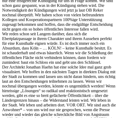
nur eine fristgerechte Kündigung für uns in Frage kommt. Wir sind
schon ganz gespannt, was in der Kündigung stehen wird. Die
Notwendigkeit der Kündigungen wird jetzt ja laut OB Reker
nochmal überprüft. Wir haben schon von vielen befreundeten
Kollegen und Kooperationspartnern 100%ige Unterstützung
zugesagt bekommen und hoffen, dass die endgültige Entscheidung
nicht gegen ein so hohes öffentliches Interesse fallen wird.
Wir reden schon seit Langem darüber, dass sich die
Ebertplatzpassage in ihrem Charakter und ihrem Aussehen perfekt
für eine Kunsthalle eignen würde. Es ist doch immer noch ein
Absurdum, dass Köln – … KÖLN! – keine Kunsthalle besitzt. Es
ist schauderhaft und etwas bäuerlich. Wenn wir die Schließung der
öffentlichen Fläche nicht verhindern können, dann fordern wir
zumindest: baut ein Schloss ein und gebt uns den Schlüssel.
Der Architekt Jonathan Haehn hat eine solche Idee mal ganz grob
visualisiert. Wir hoffen in den nächsten Tagen in direkten Dialog mit
der Stadt zu kommen und lassen uns nicht daran hindern, uns richtig
laut an den Entscheidungen teilnehmen zu lassen. Wenn wir
nochmal übergangen werden, könnte es ungemütlich werden! Wenn
hirnrissige „Lösungen“ so radikal und reaktionistisch umgesetzt
werden, gibt es eine so breit gefächerte Öffentlichkeit – über die
Ländergrenzen hinaus – die Widerstand leisten wird. Wir leben in
der Stadt. Wir leben und arbeiten dort. VOR ORT. Wir sind auch die
Anwohner* – von uns wird nur nie gesprochen, wenn die Presse
wieder und wieder das gleiche schreckliche Bild von Angstraum