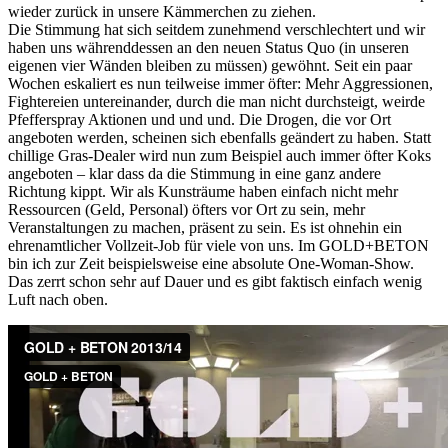
wieder zurück in unsere Kämmerchen zu ziehen.
Die Stimmung hat sich seitdem zunehmend verschlechtert und wir
haben uns währenddessen an den neuen Status Quo (in unseren
eigenen vier Wänden bleiben zu müssen) gewöhnt. Seit ein paar
Wochen eskaliert es nun teilweise immer öfter: Mehr Aggressionen,
Fightereien untereinander, durch die man nicht durchsteigt, weirde
Pfefferspray Aktionen und und und. Die Drogen, die vor Ort
angeboten werden, scheinen sich ebenfalls geändert zu haben. Statt
chillige Gras-Dealer wird nun zum Beispiel auch immer öfter Koks
angeboten – klar dass da die Stimmung in eine ganz andere
Richtung kippt. Wir als Kunsträume haben einfach nicht mehr
Ressourcen (Geld, Personal) öfters vor Ort zu sein, mehr
Veranstaltungen zu machen, präsent zu sein. Es ist ohnehin ein
ehrenamtlicher Vollzeit-Job für viele von uns. Im GOLD+BETON
bin ich zur Zeit beispielsweise eine absolute One-Woman-Show.
Das zerrt schon sehr auf Dauer und es gibt faktisch einfach wenig
Luft nach oben.