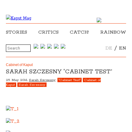
STORIES
CRITICS
CATCH!
RAINBOW
/
DE
EN
Cabinet of Kaput
SARAH SZCZESNY “CABINET TEST”
25. May 2016,
Sarah Szczesny
"Cabinet Test"
Cabinet of
Kaput
Sarah Szczesny