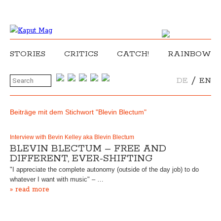
STORIES
CRITICS
CATCH!
RAINBOW
/
DE
EN
Beiträge mit dem Stichwort "Blevin Blectum"
Interview with Bevin Kelley aka Blevin Blectum
BLEVIN BLECTUM – FREE AND
DIFFERENT, EVER-SHIFTING
"I appreciate the complete autonomy (outside of the day job) to do
whatever I want with music" – …
» read more