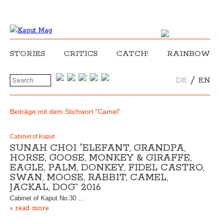
STORIES
CRITICS
CATCH!
RAINBOW
/
DE
EN
Beiträge mit dem Stichwort "Camel"
Cabinet of Kaput
SUNAH CHOI “ELEFANT, GRANDPA,
HORSE, GOOSE, MONKEY & GIRAFFE,
EAGLE, PALM, DONKEY, FIDEL CASTRO,
SWAN, MOOSE, RABBIT, CAMEL,
JACKAL, DOG” 2016
Cabinet of Kaput No.30 …
» read more