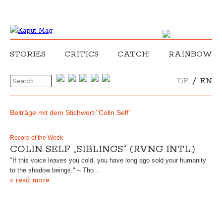
STORIES
CRITICS
CATCH!
RAINBOW
/
DE
EN
Beiträge mit dem Stichwort "Colin Self"
Record of the Week
COLIN SELF „SIBLINGS“ (RVNG INTL.)
"If this voice leaves you cold, you have long ago sold your humanity
to the shadow beings." – Tho…
» read more