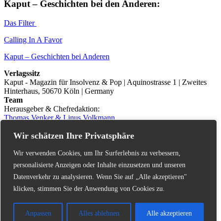
Kaput – Geschichten bei den Anderen:
Das Filter
Calling In A Favor
Kaput – Geschichten bei Anderen
Verlagssitz
Kaput - Magazin für Insolvenz & Pop | Aquinostrasse 1 | Zweites
Hinterhaus, 50670 Köln | Germany
Team
Herausgeber & Chefredaktion:
Thomas Venker & Linus Volkmann
Autoren, Fotografen, Kontakt
Wir schätzen Ihre Privatsphäre
Advertising
Kaput - Magazin für Insolvenz & Pop
marketing@kaput-mag.com
Wir verwenden Cookies, um Ihr Surferlebnis zu verbessern,
Impressum – Legal Disclosure
personalisierte Anzeigen oder Inhalte einzusetzen und unseren
Urheberrecht /
Datenverkehr zu analysieren. Wenn Sie auf „Alle akzeptieren"
Inhaltliche Verantwortung / Rechtswirksamkeit
Kaput Supporter
klicken, stimmen Sie der Anwendung von Cookies zu.
Kaput – Magazin für Insolvenz & Pop
dankt seinen
Supporter_innen!
Anpassen
Alles ablehnen
Alle akzeptieren