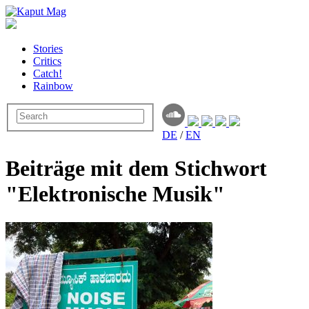
Stories
Critics
Catch!
Rainbow
DE
/
EN
Beiträge mit dem Stichwort
"Elektronische Musik"