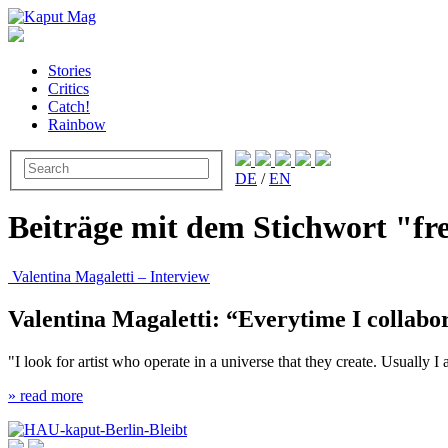
Stories
Critics
Catch!
Rainbow
DE
/
EN
Beiträge mit dem Stichwort "fr
Valentina Magaletti – Interview
Valentina Magaletti: “Everytime I collabor
"I look for artist who operate in a universe that they create. Usually
» read more