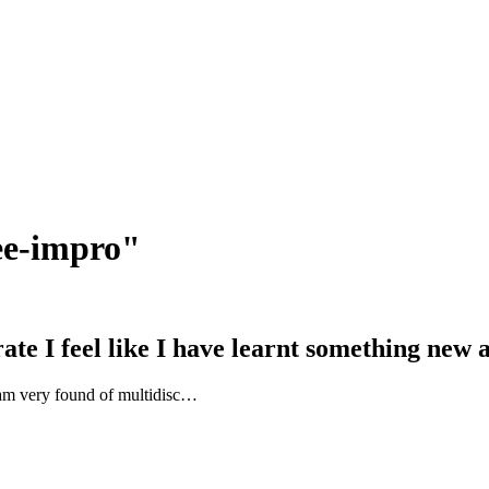
ee-impro"
ate I feel like I have learnt something ne
 I am very found of multidisc…