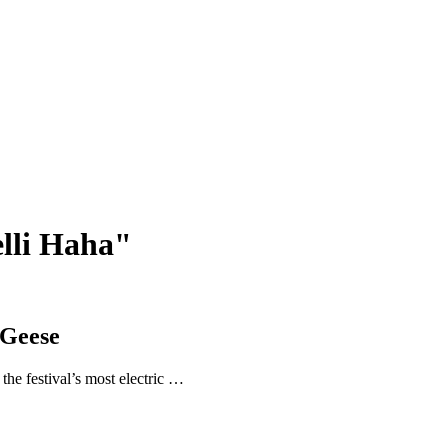
lli Haha"
 Geese
the festival’s most electric …