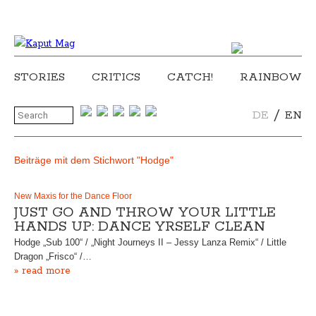
STORIES
CRITICS
CATCH!
RAINBOW
/
DE
EN
Beiträge mit dem Stichwort "Hodge"
New Maxis for the Dance Floor
JUST GO AND THROW YOUR LITTLE
HANDS UP: DANCE YRSELF CLEAN
Hodge „Sub 100“ / „Night Journeys II – Jessy Lanza Remix“ / Little
Dragon „Frisco“ /…
» read more