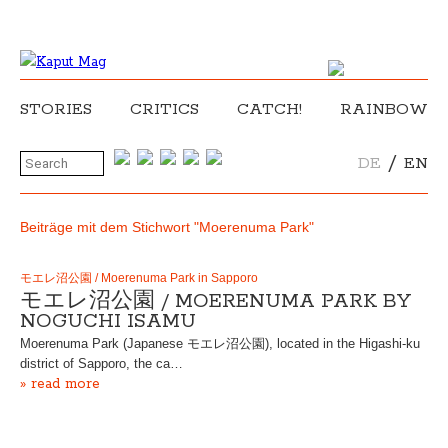
STORIES
CRITICS
CATCH!
RAINBOW
/
DE
EN
Beiträge mit dem Stichwort "Moerenuma Park"
モエレ沼公園 / Moerenuma Park in Sapporo
モエレ沼公園 / MOERENUMA PARK BY
NOGUCHI ISAMU
Moerenuma Park (Japanese モエレ沼公園), located in the Higashi-ku
district of Sapporo, the ca…
» read more