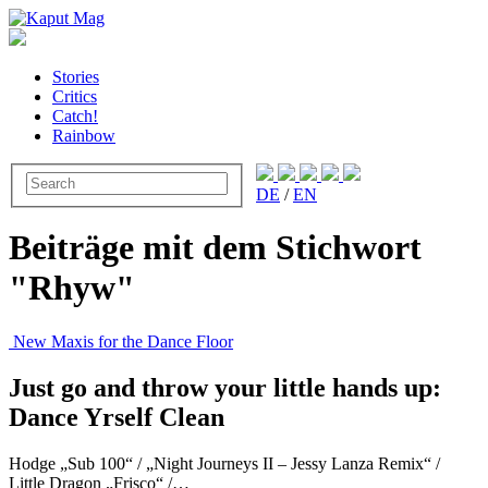
Stories
Critics
Catch!
Rainbow
DE
/
EN
Beiträge mit dem Stichwort
"Rhyw"
New Maxis for the Dance Floor
Just go and throw your little hands up:
Dance Yrself Clean
Hodge „Sub 100“ / „Night Journeys II – Jessy Lanza Remix“ /
Little Dragon „Frisco“ /…