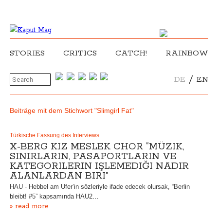
STORIES
CRITICS
CATCH!
RAINBOW
/
DE
EN
Beiträge mit dem Stichwort "Slimgirl Fat"
Türkische Fassung des Interviews
X-BERG KIZ MESLEK CHOR “MÜZIK,
SINIRLARIN, PASAPORTLARIN VE
KATEGORILERIN IŞLEMEDIĞI NADIR
ALANLARDAN BIRI”
HAU - Hebbel am Ufer’in sözleriyle ifade edecek olursak, “Berlin
bleibt! #5” kapsamında HAU2…
» read more