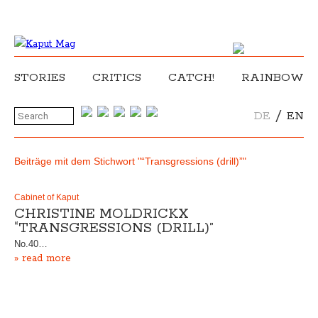
STORIES
CRITICS
CATCH!
RAINBOW
/
DE
EN
Beiträge mit dem Stichwort "“Transgressions (drill)”"
Cabinet of Kaput
CHRISTINE MOLDRICKX
“TRANSGRESSIONS (DRILL)”
No.40…
» read more