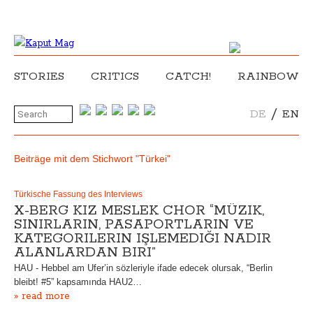
STORIES
CRITICS
CATCH!
RAINBOW
/
DE
EN
Beiträge mit dem Stichwort "Türkei"
Türkische Fassung des Interviews
X-BERG KIZ MESLEK CHOR “MÜZIK,
SINIRLARIN, PASAPORTLARIN VE
KATEGORILERIN IŞLEMEDIĞI NADIR
ALANLARDAN BIRI”
HAU - Hebbel am Ufer’in sözleriyle ifade edecek olursak, “Berlin
bleibt! #5” kapsamında HAU2…
» read more