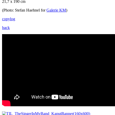
21,7 x 190 cm
(Photo: Stefan Haehnel for
Galerie KM
)
copylog
back