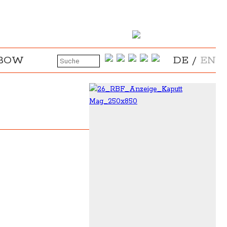
NBOW
DE
/
EN