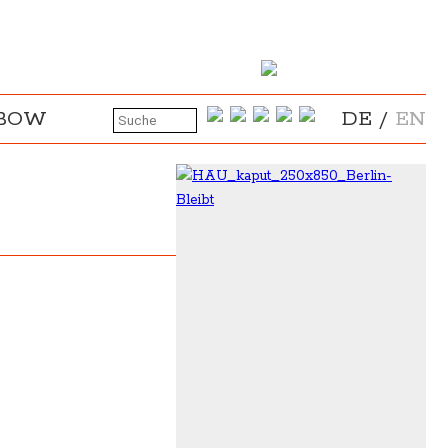
NBOW
DE
/
EN