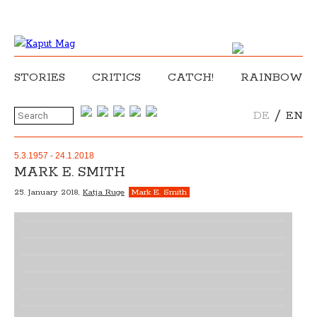
STORIES
CRITICS
CATCH!
RAINBOW
/
DE
EN
5.3.1957 - 24.1.2018
MARK E. SMITH
25. January 2018,
Katja Ruge
Mark E. Smith