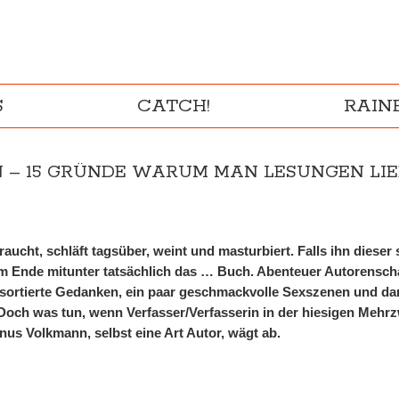
S
CATCH!
RAI
N – 15 GRÜNDE WARUM MAN LESUNGEN LI
raucht, schläft tagsüber, weint und masturbiert. Falls ihn dieser
am Ende mitunter tatsächlich das … Buch. Abenteuer Autorenschaft
sortierte Gedanken, ein paar geschmackvolle Sexszenen und dan
. Doch was tun, wenn Verfasser/Verfasserin in der hiesigen Mehr
us Volkmann, selbst eine Art Autor, wägt ab.