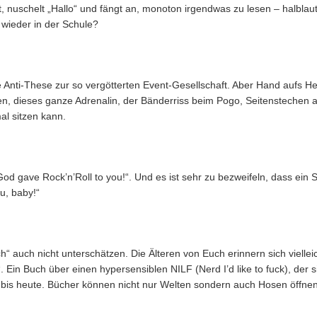
ult, nuschelt „Hallo“ und fängt an, monoton irgendwas zu lesen – halblau
wieder in der Schule?
die Anti-These zur so vergötterten Event-Gesellschaft. Aber Hand aufs H
en, dieses ganze Adrenalin, der Bänderriss beim Pogo, Seitenstechen
l sitzen kann.
„God gave Rock’n’Roll to you!“. Und es ist sehr zu bezweifeln, dass ein
u, baby!“
 auch nicht unterschätzen. Die Älteren von Euch erinnern sich viellei
Ein Buch über einen hypersensiblen NILF (Nerd I’d like to fuck), der s
 bis heute. Bücher können nicht nur Welten sondern auch Hosen öffnen