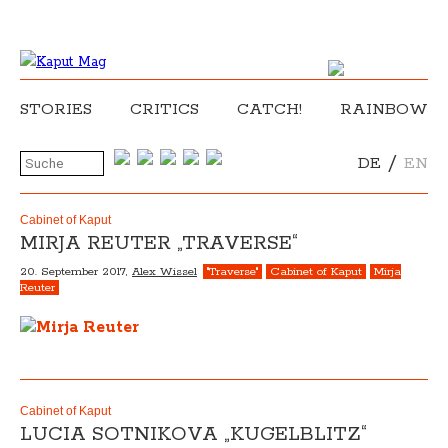
STORIES
CRITICS
CATCH!
RAINBOW
/
DE
EN
Cabinet of Kaput
MIRJA REUTER „TRAVERSE“
20. September 2017,
Alex Wissel
"Traverse"
Cabinet of Kaput
Mirja
Reuter
Cabinet of Kaput
LUCIA SOTNIKOVA „KUGELBLITZ“