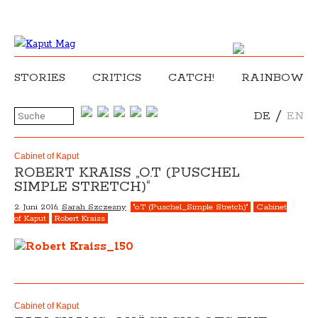
STORIES
CRITICS
CATCH!
RAINBOW
/
DE
EN
Cabinet of Kaput
ROBERT KRAISS „O.T (PUSCHEL
SIMPLE STRETCH)“
2. Juni 2016,
Sarah Szczesny
"o.T (Puschel_Simple Stretch)"
Cabinet
of Kaput
Robert Kraiss
Cabinet of Kaput