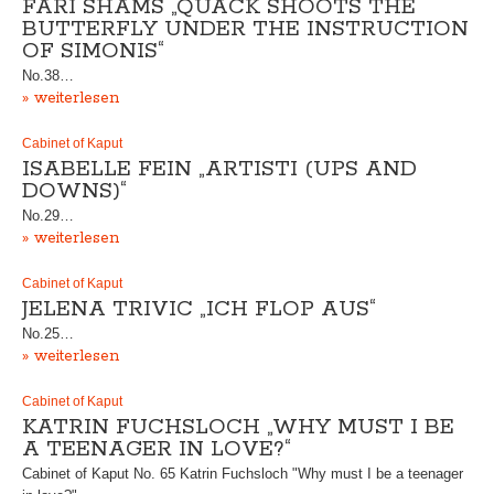
FARI SHAMS „QUÄCK SHOOTS THE
BUTTERFLY UNDER THE INSTRUCTION
OF SIMONIS“
No.38…
» weiterlesen
Cabinet of Kaput
ISABELLE FEIN „ARTISTI (UPS AND
DOWNS)“
No.29…
» weiterlesen
Cabinet of Kaput
JELENA TRIVIC „ICH FLOP AUS“
No.25…
» weiterlesen
Cabinet of Kaput
KATRIN FUCHSLOCH „WHY MUST I BE
A TEENAGER IN LOVE?“
Cabinet of Kaput No. 65 Katrin Fuchsloch "Why must I be a teenager