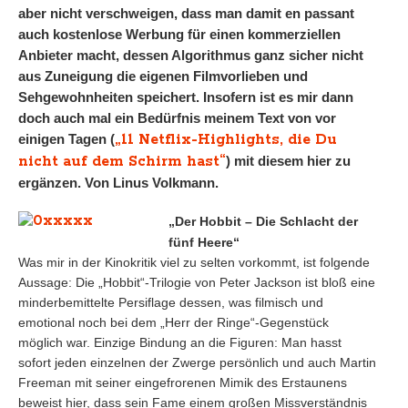
aber nicht verschweigen, dass man damit en passant
auch kostenlose Werbung für einen kommerziellen
Anbieter macht, dessen Algorithmus ganz sicher nicht
aus Zuneigung die eigenen Filmvorlieben und
Sehgewohnheiten speichert. Insofern ist es mir dann
doch auch mal ein Bedürfnis meinem Text von vor
„11 Netflix-Highlights, die Du
einigen Tagen (
nicht auf dem Schirm hast“
) mit diesem hier zu
ergänzen. Von Linus Volkmann.
„Der Hobbit – Die Schlacht der
fünf Heere“
Was mir in der Kinokritik viel zu selten vorkommt, ist folgende
Aussage: Die „Hobbit“-Trilogie von Peter Jackson ist bloß eine
minderbemittelte Persiflage dessen, was filmisch und
emotional noch bei dem „Herr der Ringe“-Gegenstück
möglich war. Einzige Bindung an die Figuren: Man hasst
sofort jeden einzelnen der Zwerge persönlich und auch Martin
Freeman mit seiner eingefrorenen Mimik des Erstaunens
beweist hier, dass sein Fame einem großen Missverständnis