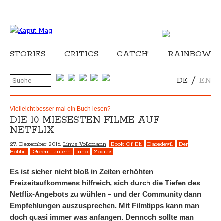
STORIES
CRITICS
CATCH!
RAINBOW
/
DE
EN
Vielleicht besser mal ein Buch lesen?
DIE 10 MIESESTEN FILME AUF
NETFLIX
27. Dezember 2016,
Linus Volkmann
Book Of Eli
Daredevil
Der
Hobbit
Green Lantern
Juno
Zodiac
Es ist sicher nicht bloß in Zeiten erhöhten
Freizeitaufkommens hilfreich, sich durch die Tiefen des
Netflix-Angebots zu wühlen – und der Community dann
Empfehlungen auszusprechen. Mit Filmtipps kann man
doch quasi immer was anfangen. Dennoch sollte man