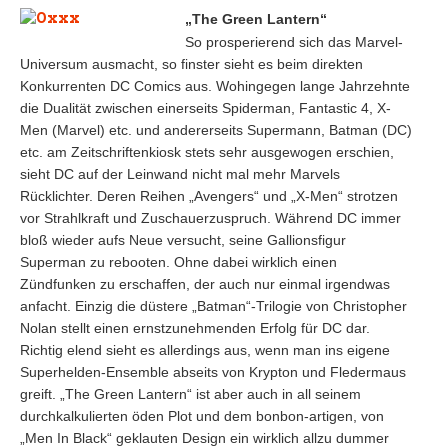
„The Green Lantern“
So prosperierend sich das Marvel-
Universum ausmacht, so finster sieht es beim direkten
Konkurrenten DC Comics aus. Wohingegen lange Jahrzehnte
die Dualität zwischen einerseits Spiderman, Fantastic 4, X-
Men (Marvel) etc. und andererseits Supermann, Batman (DC)
etc. am Zeitschriftenkiosk stets sehr ausgewogen erschien,
sieht DC auf der Leinwand nicht mal mehr Marvels
Rücklichter. Deren Reihen „Avengers“ und „X-Men“ strotzen
vor Strahlkraft und Zuschauerzuspruch. Während DC immer
bloß wieder aufs Neue versucht, seine Gallionsfigur
Superman zu rebooten. Ohne dabei wirklich einen
Zündfunken zu erschaffen, der auch nur einmal irgendwas
anfacht. Einzig die düstere „Batman“-Trilogie von Christopher
Nolan stellt einen ernstzunehmenden Erfolg für DC dar.
Richtig elend sieht es allerdings aus, wenn man ins eigene
Superhelden-Ensemble abseits von Krypton und Fledermaus
greift. „The Green Lantern“ ist aber auch in all seinem
durchkalkulierten öden Plot und dem bonbon-artigen, von
„Men In Black“ geklauten Design ein wirklich allzu dummer