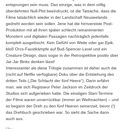
entsprungen sein muss. Das einzige, was in dem völlig
überdehnten Null-Plot beeindruckt, ist die Tatsache, dass die
Filme tatsächlich wieder in der Landschaft Neuseelands
gedreht worden sein sollen. Jene hat die hirnvereiste Post-
Produktion mit all ihren später schlecht reinanimierten
Monstern und digitalen Passagen nachträglich jedenfalls
komplett ausgelöscht. Kein Gefühl von Weite oder gar Epik,
bloß Orcs-Faustkämpfe auf Bud-Spencer-Level und ein
Creature-Design, dass sogar in der Retrospektive positiv über
Jar-Jar Binks denken lässt!
Interessanter als diese Trilogie zusammen ist daher auch die
(nicht auf Netflix verfügbare) Doku über die Entstehung des
dritten Teils („Die Schlacht der fünf Heere“). Darin erfährt
man, wie sich Regisseur Peter Jackson im Zeitdruck der
Studios sich aufgerieben hatte. Die einstigen Start-Termine
der Filme waren unverrückbar (immer an Weihnachten) – und
so begann der Dreh zu den fünf Heeren seinerzeit, bevor (!)
das Drehbuch geschrieben war. So sieht die Sache dann
auch aus.