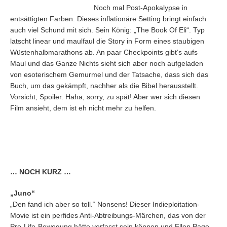
Noch mal Post-Apokalypse in
entsättigten Farben. Dieses inflationäre Setting bringt einfach
auch viel Schund mit sich. Sein König: „The Book Of Eli“. Typ
latscht linear und maulfaul die Story in Form eines staubigen
Wüstenhalbmarathons ab. An paar Checkpoints gibt‘s aufs
Maul und das Ganze Nichts sieht sich aber noch aufgeladen
von esoterischem Gemurmel und der Tatsache, dass sich das
Buch, um das gekämpft, nachher als die Bibel herausstellt.
Vorsicht, Spoiler. Haha, sorry, zu spät! Aber wer sich diesen
Film ansieht, dem ist eh nicht mehr zu helfen.
… NOCH KURZ …
„Juno“
„Den fand ich aber so toll.“ Nonsens! Dieser Indieploitation-
Movie ist ein perfides Anti-Abtreibungs-Märchen, das von der
Pro-Life-Bewegung hätte verfasst sein können und Ellen Page