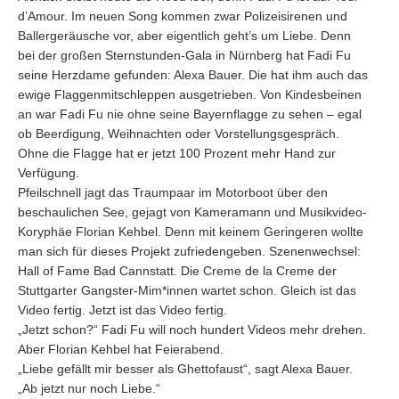
d’Amour. Im neuen Song kommen zwar Polizeisirenen und
Ballergeräusche vor, aber eigentlich geht’s um Liebe. Denn
bei der großen Sternstunden-Gala in Nürnberg hat Fadi Fu
seine Herzdame gefunden: Alexa Bauer. Die hat ihm auch das
ewige Flaggenmitschleppen ausgetrieben. Von Kindesbeinen
an war Fadi Fu nie ohne seine Bayernflagge zu sehen – egal
ob Beerdigung, Weihnachten oder Vorstellungsgespräch.
Ohne die Flagge hat er jetzt 100 Prozent mehr Hand zur
Verfügung.
Pfeilschnell jagt das Traumpaar im Motorboot über den
beschaulichen See, gejagt von Kameramann und Musikvideo-
Koryphäe Florian Kehbel. Denn mit keinem Geringeren wollte
man sich für dieses Projekt zufriedengeben. Szenenwechsel:
Hall of Fame Bad Cannstatt. Die Creme de la Creme der
Stuttgarter Gangster-Mim*innen wartet schon. Gleich ist das
Video fertig. Jetzt ist das Video fertig.
„Jetzt schon?“ Fadi Fu will noch hundert Videos mehr drehen.
Aber Florian Kehbel hat Feierabend.
„Liebe gefällt mir besser als Ghettofaust“, sagt Alexa Bauer.
„Ab jetzt nur noch Liebe.“