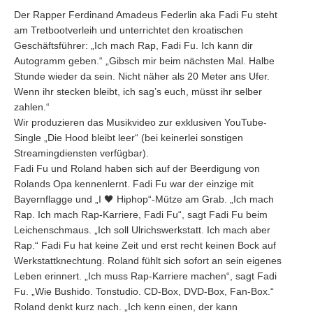
Der Rapper Ferdinand Amadeus Federlin aka Fadi Fu steht
am Tretbootverleih und unterrichtet den kroatischen
Geschäftsführer: „Ich mach Rap, Fadi Fu. Ich kann dir
Autogramm geben.“ „Gibsch mir beim nächsten Mal. Halbe
Stunde wieder da sein. Nicht näher als 20 Meter ans Ufer.
Wenn ihr stecken bleibt, ich sag’s euch, müsst ihr selber
zahlen.“
Wir produzieren das Musikvideo zur exklusiven YouTube-
Single „Die Hood bleibt leer“ (bei keinerlei sonstigen
Streamingdiensten verfügbar).
Fadi Fu und Roland haben sich auf der Beerdigung von
Rolands Opa kennenlernt. Fadi Fu war der einzige mit
Bayernflagge und „I 🖤 Hiphop“-Mütze am Grab. „Ich mach
Rap. Ich mach Rap-Karriere, Fadi Fu“, sagt Fadi Fu beim
Leichenschmaus. „Ich soll Ulrichswerkstatt. Ich mach aber
Rap.“ Fadi Fu hat keine Zeit und erst recht keinen Bock auf
Werkstattknechtung. Roland fühlt sich sofort an sein eigenes
Leben erinnert. „Ich muss Rap-Karriere machen“, sagt Fadi
Fu. „Wie Bushido. Tonstudio. CD-Box, DVD-Box, Fan-Box.“
Roland denkt kurz nach. „Ich kenn einen, der kann