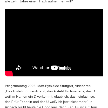
alle zehn Jahre einen Track aufnehmen will?
Pfingstmontag 2026, Max-Eyth-See Stuttgart, Videodreh.
„Das F steht für Ferdinand, das A steht für Amadeus, das D
weil im Namen ein D vorkommt, glaub ich, das I einfach so,
das F für Federlin und das U weiß ich jetzt nicht mehr.“ In
Aichach bleibt heute die Hood leer, denn Fadi Fu ist auf Tour