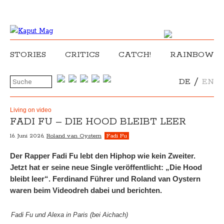
STORIES
CRITICS
CATCH!
RAINBOW
/
DE
EN
Living on video
FADI FU – DIE HOOD BLEIBT LEER
16. Juni 2026,
Roland van Oystern
Fadi Fu
Der Rapper Fadi Fu lebt den Hiphop wie kein Zweiter.
Jetzt hat er seine neue Single veröffentlicht: „Die Hood
bleibt leer“. Ferdinand Führer und Roland van Oystern
waren beim Videodreh dabei und berichten.
Fadi Fu und Alexa in Paris (bei Aichach)