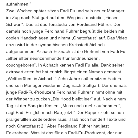
aufnehmen.“
Zwei Wochen später sitzen Fadi Fu und sein neuer Manager
im Zug nach Stuttgart auf dem Weg ins Tonstudio „Fieser
Schwan“. Das ist das Tonstudio von Ferdinand Führer. Der
damals noch junge Ferdinand Führer begrüßt die beiden mit
coolen Handschlägen und nimmt „Ghettofaust“ auf. Das Video
dazu wird in der sympathischen Kreisstadt Aichach
aufgenommen. Aichach-Ecknach ist die Herkunft von Fadi Fu,
„elfter elfter neunzehnhundertfünfundneunzehn,
couchgeboren“. In Aichach kennen Fadi Fu alle. Dank seiner
extrovertierten Art hat er sich längst einen Namen gemacht.
„Weltberühmt in Aichach.“ Zehn Jahre später sitzen Fadi Fu
und sein Manager wieder im Zug nach Stuttgart. Der ehemals
junge Fadi-Fu-Produzent Ferdinand Führer nimmt ohne mit
der Wimper zu zucken „Die Hood bleibt leer“ auf. Nach einem
Tag ist der Song im Kasten. „Muss noch mehr aufnehmen“,
sagt Fadi Fu. „Ich mach Rap, jetzt.“ Der Rapper zieht seinen
prallgefüllten Zettelordner raus. „Hab noch hundert Texte und
noch Ghettofaust 2.“ Aber Ferdinand Führer hat jetzt
Feierabend. Was ist das für ein Fadi-Fu-Produzent, der nur