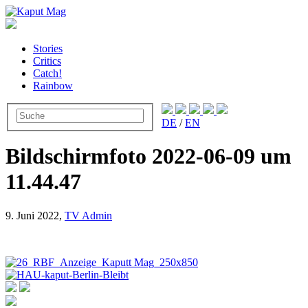
Stories
Critics
Catch!
Rainbow
DE
/
EN
Bildschirmfoto 2022-06-09 um
11.44.47
9. Juni 2022,
TV Admin