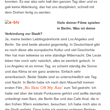
konnten. Es war also sehr kalt den ganzen Tag über und es
gab keine Ablenkung, das hat uns diszipliniert, schnell mit
dem Drehen fertig zu werden.
Viele deiner Filme spielen
in Berlin. Was ist deine
Verbindung zur Stadt?
Ja, meine beiden Lieblingsdrehorte sind Los Angeles und
Berlin. Sie sind beide absolut gegenteilig. In Deutschland gibt
es noch diese alte europäische Kultur und viel Geschichte.
Hier hat man teilweise so eine ständige Mitternacht. Die Leute
leben hier noch sehr natürlich, alles ist ziemlich gotisch. In
Los Angeles ist es immer Tag, es scheint ständig die Sonne
und das Klima ist ein ganz anderes. Einfach sehr
amerikanisch. Beide Städte sind so unterschiedlich wie Tag
und Nacht. In Berlin habe ich nach dem Mauerfall meinen
„No Skin Off My Ass“
ersten Film
zum Teil gedreht. Ich
hatte viel über die lokale Punkszene gehört und wollte damals
unbedingt zwei Bars, die Berlin Bar und das Cafe Anal, die in
den frühen 90ern existierten, besuchen. Ich habe mich also in
die Stadt verliebt. Dann habe ich meinen späteren Berliner