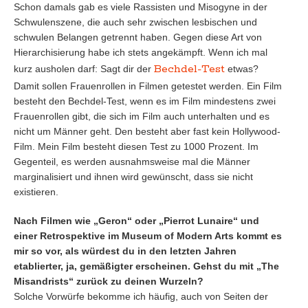
Schon damals gab es viele Rassisten und Misogyne in der
Schwulenszene, die auch sehr zwischen lesbischen und
schwulen Belangen getrennt haben. Gegen diese Art von
Hierarchisierung habe ich stets angekämpft.
Wenn ich mal
Bechdel-Test
kurz ausholen darf: Sagt dir der
etwas?
Damit sollen Frauenrollen in Filmen getestet werden. Ein Film
besteht den Bechdel-Test, wenn es im Film mindestens zwei
Frauenrollen gibt, die sich im Film auch unterhalten und es
nicht um Männer geht. Den besteht aber fast kein Hollywood-
Film. Mein Film besteht diesen Test zu 1000 Prozent. Im
Gegenteil, es werden ausnahmsweise mal die Männer
marginalisiert und ihnen wird gewünscht, dass sie nicht
existieren.
Nach Filmen wie „Geron“ oder „Pierrot Lunaire“
und
einer Retrospektive im Museum of Modern Arts kommt es
mir so vor, als würdest du in den letzten Jahren
etablierter, ja, gemäßigter erscheinen. Gehst du mit
„The
Misandrists“
zurück zu deinen Wurzeln?
Solche Vorwürfe bekomme ich häufig, auch von Seiten der