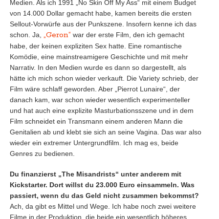
Medien. Als ich 1991 „No Skin Off My Ass“
mit einem Budget
von 14.000 Dollar gemacht habe, kamen bereits die ersten
Sellout-Vorwürfe aus der Punkszene. Insofern kenne ich das
„Geron“
schon. Ja,
war der erste Film, den ich gemacht
habe, der keinen expliziten Sex hatte. Eine romantische
Komödie, eine mainstreamigere Geschichte und mit mehr
Narrativ. In den Medien wurde es dann so dargestellt, als
hätte ich mich schon wieder verkauft. Die Variety schrieb, der
Film wäre schlaff geworden. Aber „Pierrot Lunaire“, der
danach kam, war schon wieder wesentlich experimenteller
und hat auch eine explizite Masturbationsszene und in dem
Film schneidet ein Transmann einem anderen Mann die
Genitalien ab und klebt sie sich an seine Vagina. Das war also
wieder ein extremer Untergrundfilm. Ich mag es, beide
Genres zu bedienen.
Du finanzierst
„The Misandrists“
unter anderem mit
Kickstarter. Dort willst du 23.000 Euro einsammeln. Was
passiert, wenn du das Geld nicht zusammen bekommst?
Ach, da gibt es Mittel und Wege. Ich habe noch zwei weitere
Filme in der Produktion, die beide ein wesentlich höheres