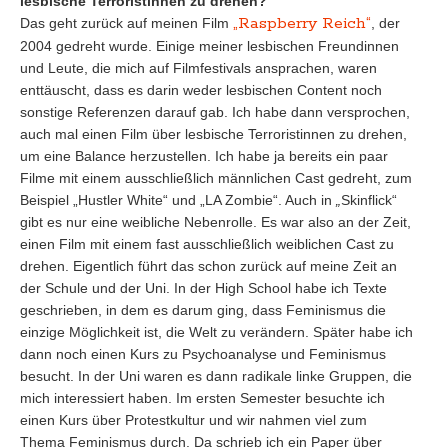
lesbische Terroristinnen zu drehen?
„Raspberry Reich“
Das geht zurück auf meinen Film
, der
2004 gedreht wurde. Einige meiner lesbischen Freundinnen
und Leute, die mich auf Filmfestivals ansprachen, waren
enttäuscht, dass es darin weder lesbischen Content noch
sonstige Referenzen darauf gab. Ich habe dann versprochen,
auch mal einen Film über lesbische Terroristinnen zu drehen,
um eine Balance herzustellen. Ich habe ja bereits ein paar
Filme mit einem ausschließlich männlichen Cast gedreht, zum
Beispiel „Hustler White“ und „LA Zombie“. Auch in
„
Skinflick“
gibt es nur eine weibliche Nebenrolle. Es war also an der Zeit,
einen Film mit einem fast ausschließlich weiblichen Cast zu
drehen. Eigentlich führt das schon zurück auf meine Zeit an
der Schule und der Uni. In der High School habe ich Texte
geschrieben, in dem es darum ging, dass Feminismus die
einzige Möglichkeit ist, die Welt zu verändern. Später habe ich
dann noch einen Kurs zu Psychoanalyse und Feminismus
besucht. In der Uni waren es dann radikale linke Gruppen, die
mich interessiert haben. Im ersten Semester besuchte ich
einen Kurs über Protestkultur und wir nahmen viel zum
Thema Feminismus durch. Da schrieb ich ein Paper über