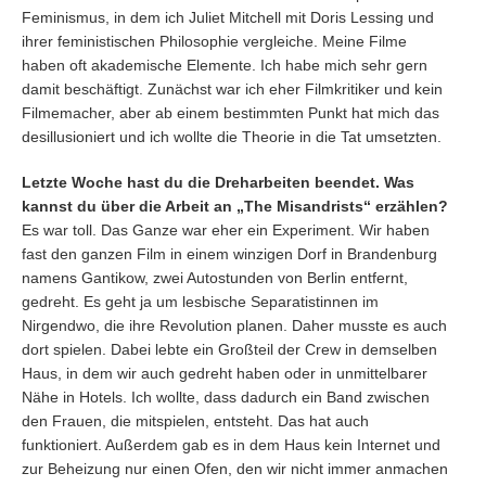
Feminismus, in dem ich Juliet Mitchell mit Doris Lessing und
ihrer feministischen Philosophie vergleiche. Meine Filme
haben oft akademische Elemente. Ich habe mich sehr gern
damit beschäftigt. Zunächst war ich eher Filmkritiker und kein
Filmemacher, aber ab einem bestimmten Punkt hat mich das
desillusioniert und ich wollte die Theorie in die Tat umsetzten.
Letzte Woche hast du die Dreharbeiten beendet. Was
kannst du über die Arbeit an
„The Misandrists“
erzählen?
Es war toll. Das Ganze war eher ein Experiment. Wir haben
fast den ganzen Film in einem winzigen Dorf in Brandenburg
namens Gantikow, zwei Autostunden von Berlin entfernt,
gedreht. Es geht ja um lesbische Separatistinnen im
Nirgendwo, die ihre Revolution planen. Daher musste es auch
dort spielen. Dabei lebte ein Großteil der Crew in demselben
Haus, in dem wir auch gedreht haben oder in unmittelbarer
Nähe in Hotels. Ich wollte, dass dadurch ein Band zwischen
den Frauen, die mitspielen, entsteht. Das hat auch
funktioniert. Außerdem gab es in dem Haus kein Internet und
zur Beheizung nur einen Ofen, den wir nicht immer anmachen