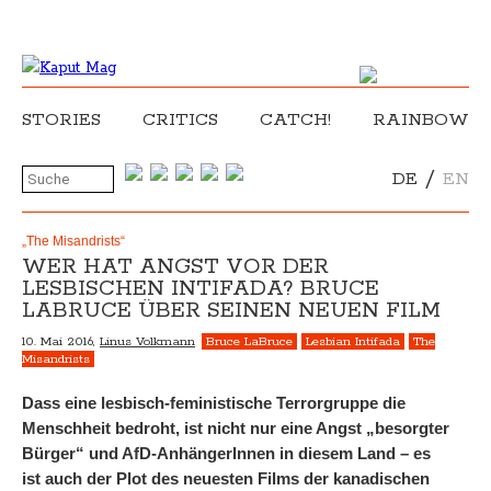
STORIES
CRITICS
CATCH!
RAINBOW
/
DE
EN
„The Misandrists“
WER HAT ANGST VOR DER
LESBISCHEN INTIFADA? BRUCE
LABRUCE ÜBER SEINEN NEUEN FILM
10. Mai 2016,
Linus Volkmann
Bruce LaBruce
Lesbian Intifada
The
Misandrists
Dass eine lesbisch-feministische Terrorgruppe die
Menschheit bedroht, ist nicht nur eine Angst „besorgter
Bürger“ und AfD-AnhängerInnen in diesem Land – es
ist auch der Plot des neuesten Films der kanadischen