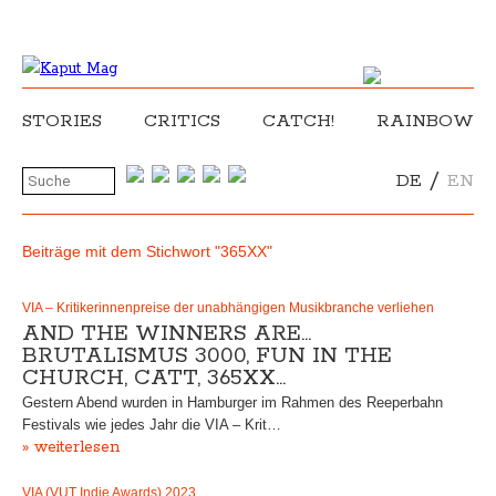
STORIES
CRITICS
CATCH!
RAINBOW
/
DE
EN
Beiträge mit dem Stichwort "365XX"
VIA – Kritikerinnenpreise der unabhängigen Musikbranche verliehen
AND THE WINNERS ARE…
BRUTALISMUS 3000, FUN IN THE
CHURCH, CATT, 365XX…
Gestern Abend wurden in Hamburger im Rahmen des Reeperbahn
Festivals wie jedes Jahr die VIA – Krit…
» weiterlesen
VIA (VUT Indie Awards) 2023