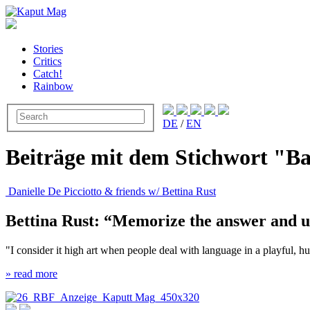
Stories
Critics
Catch!
Rainbow
DE
/
EN
Beiträge mit dem Stichwort "B
Danielle De Picciotto & friends w/ Bettina Rust
Bettina Rust: “Memorize the answer and use 
"I consider it high art when people deal with language in a playful,
» read more