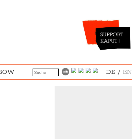
NBOW
DE
/
EN