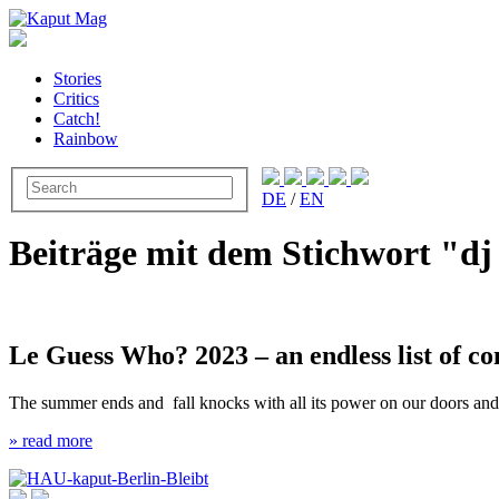
Stories
Critics
Catch!
Rainbow
DE
/
EN
Beiträge mit dem Stichwort "dj 
Le Guess Who? 2023 – an endless list of c
The summer ends and fall knocks with all its power on our doors an
» read more