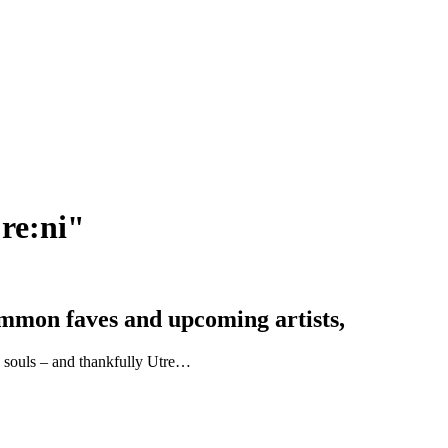
re:ni"
ommon faves and upcoming artists,
d souls – and thankfully Utre…