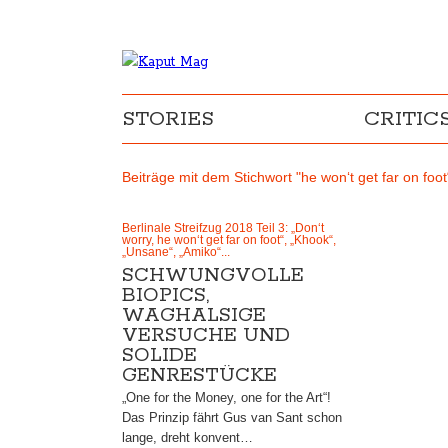
STORIES
CRITIC
Beiträge mit dem Stichwort "he won‘t get far on foot
Berlinale Streifzug 2018 Teil 3: „Don‘t
worry, he won‘t get far on foot“, „Khook“,
„Unsane“, „Amiko“...
SCHWUNGVOLLE
BIOPICS,
WAGHALSIGE
VERSUCHE UND
SOLIDE
GENRESTÜCKE
„One for the Money, one for the Art“!
Das Prinzip fährt Gus van Sant schon
lange, dreht konvent…