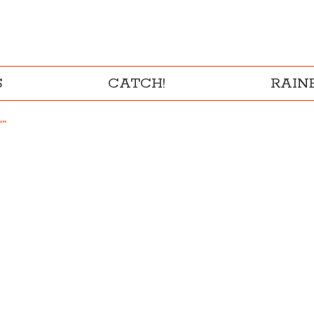
S
CATCH!
RAI
“"