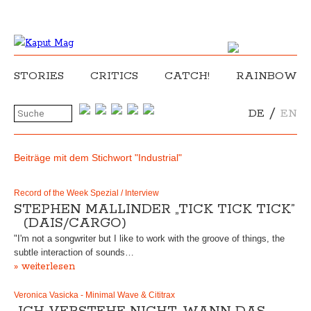
STORIES
CRITICS
CATCH!
RAINBOW
/
DE
EN
Beiträge mit dem Stichwort "Industrial"
Record of the Week Spezial / Interview
STEPHEN MALLINDER „TICK TICK TICK”
(DAIS/CARGO)
"I'm not a songwriter but I like to work with the groove of things, the
subtle interaction of sounds…
» weiterlesen
Veronica Vasicka - Minimal Wave & Cititrax