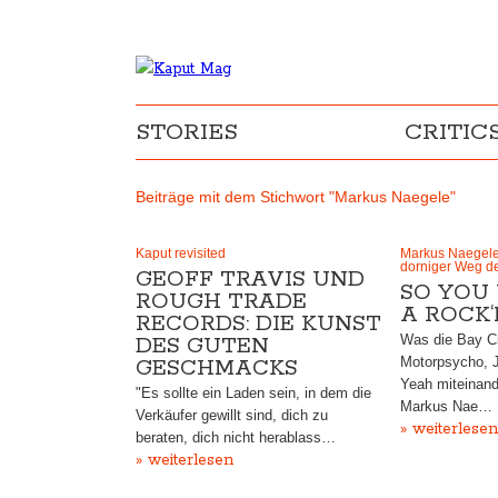
STORIES
CRITIC
Beiträge mit dem Stichwort "Markus Naegele"
Kaput revisited
Markus Naegele 
dorniger Weg d
GEOFF TRAVIS UND
SO YOU
ROUGH TRADE
A ROCK‘
RECORDS: DIE KUNST
Was die Bay Ci
DES GUTEN
Motorpsycho, 
GESCHMACKS
Yeah miteinand
"Es sollte ein Laden sein, in dem die
Markus Nae…
Verkäufer gewillt sind, dich zu
» weiterlesen
beraten, dich nicht herablass…
» weiterlesen