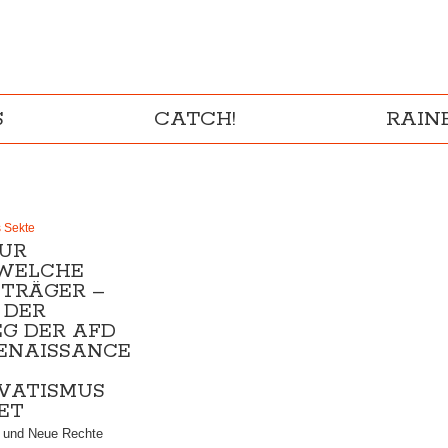
S
CATCH!
RAI
s Sekte
UR
WELCHE
TRÄGER –
 DER
EG DER AFD
RENAISSANCE
VATISMUS
ET
D und Neue Rechte