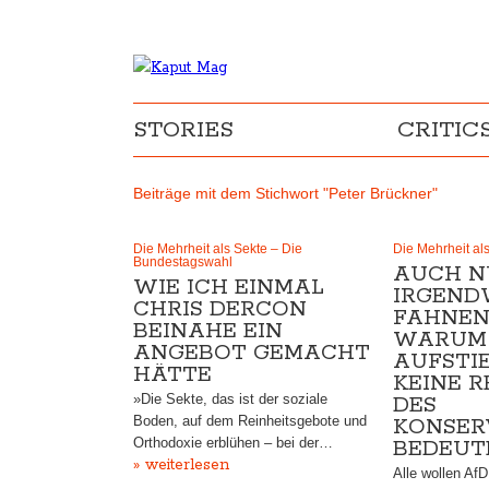
STORIES
CRITIC
Beiträge mit dem Stichwort "Peter Brückner"
Die Mehrheit als Sekte – Die
Die Mehrheit al
Bundestagswahl
AUCH N
WIE ICH EINMAL
IRGEND
CHRIS DERCON
FAHNEN
BEINAHE EIN
WARUM
ANGEBOT GEMACHT
AUFSTI
HÄTTE
KEINE 
»Die Sekte, das ist der soziale
DES
Boden, auf dem Reinheitsgebote und
KONSER
Orthodoxie erblühen – bei der…
BEDEUT
» weiterlesen
Alle wollen Af