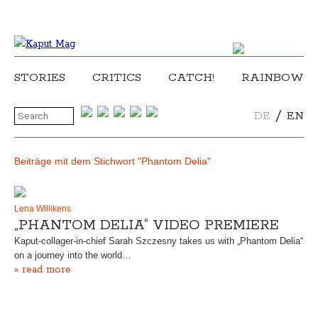
STORIES
CRITICS
CATCH!
RAINBOW
/
DE
EN
Beiträge mit dem Stichwort "Phantom Delia"
Lena Willikens
„PHANTOM DELIA“ VIDEO PREMIERE
Kaput-collager-in-chief Sarah Szczesny takes us with „Phantom Delia“
on a journey into the world…
» read more