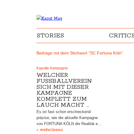
STORIES
CRITIC
Beiträge mit dem Stichwort "SC Fortuna Köln"
Kaputte Kampagne
WELCHER
FUSSBALLVEREIN S
ICH MIT DIESER K
AMPAGNE K
OMPLETT ZUM L
AUCH MACHT …
Es ist fast schon erschreckend
präzise, wie die aktuelle Kampagne
von FORTUNA KÖLN die Realität e…
» weiterlesen