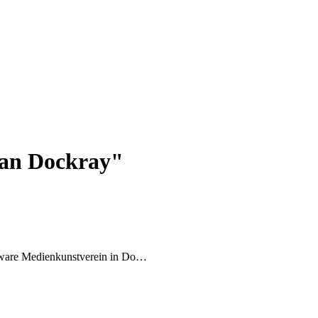
ean Dockray"
artware Medienkunstverein in Do…