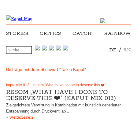
STORIES
CRITICS
CATCH!
RAINBOW
/
DE
EN
Beiträge mit dem Stichwort "Talkin Kaput"
kaput mix 012 – resom "What have I done to deserve this ❤️"
RESOM „WHAT HAVE I DONE TO
DESERVE THIS ❤️“ (KAPUT MIX 013)
Zielgerichtete Verwirrung in Kombination mit künstlich generierter
Entspannung durch Druckventilabl…
» weiterlesen