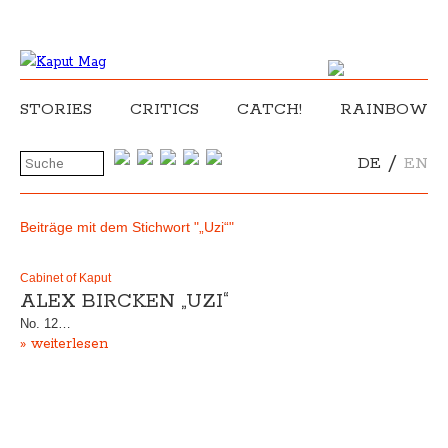
STORIES
CRITICS
CATCH!
RAINBOW
/
DE
EN
Beiträge mit dem Stichwort "„Uzi“"
Cabinet of Kaput
ALEX BIRCKEN „UZI“
No. 12…
» weiterlesen