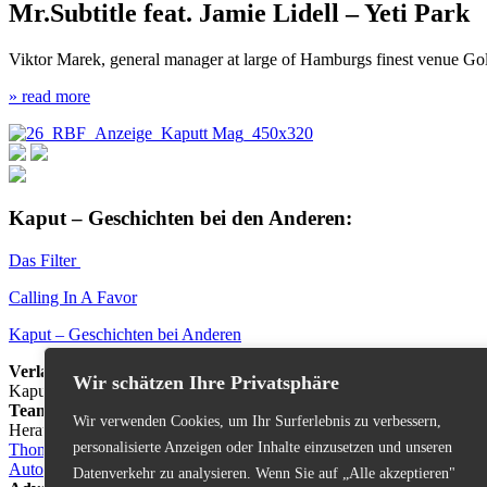
Mr.Subtitle feat. Jamie Lidell – Yeti Park
Viktor Marek, general manager at large of Hamburgs finest venue Go
» read more
Kaput – Geschichten bei den Anderen:
Das Filter
Calling In A Favor
Kaput – Geschichten bei Anderen
Verlagssitz
Wir schätzen Ihre Privatsphäre
Kaput - Magazin für Insolvenz & Pop | Aquinostrasse 1 | Zweites Hi
Team
Wir verwenden Cookies, um Ihr Surferlebnis zu verbessern,
Herausgeber & Chefredaktion:
personalisierte Anzeigen oder Inhalte einzusetzen und unseren
Thomas Venker & Linus Volkmann
Autoren, Fotografen, Kontakt
Datenverkehr zu analysieren. Wenn Sie auf „Alle akzeptieren"