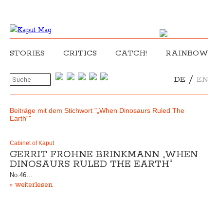
STORIES
CRITICS
CATCH!
RAINBOW
/
DE
EN
Beiträge mit dem Stichwort "„When Dinosaurs Ruled The
Earth“"
Cabinet of Kaput
GERRIT FROHNE BRINKMANN „WHEN
DINOSAURS RULED THE EARTH“
No.46…
» weiterlesen