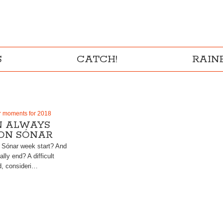
S
CATCH!
RAI
ar moments for 2018
N ALWAYS
 ON SÓNAR
 Sónar week start? And
lly end? A difficult
d, consideri…