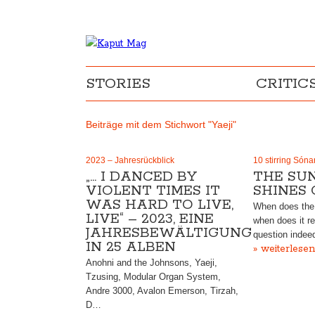
STORIES
CRITIC
Beiträge mit dem Stichwort "Yaeji"
2023 – Jahresrückblick
10 stirring Són
„… I DANCED BY
THE SU
VIOLENT TIMES IT
SHINES
WAS HARD TO LIVE,
When does the
LIVE“ – 2023, EINE
when does it rea
JAHRESBEWÄLTIGUNG
question indee
IN 25 ALBEN
» weiterlesen
Anohni and the Johnsons, Yaeji,
Tzusing, Modular Organ System,
Andre 3000, Avalon Emerson, Tirzah,
D…