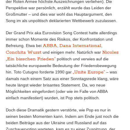
der Roten Armee höchste Auszeichnungen verliehen). Die
Perspektive war persönlich, erzählt wurde das Leiden der
Großmutter – und dies war wohl das Hauptargument, den
Song im als unpolitisch deklarierten Wettbewerb zuzulassen.
Der Grand Prix aka Eurovision Song Contest hatte allerdings
immer schon Momente des Risikos, der Konfrontation und
ABBA
Dana International
Befreiung. Etwa bei
,
,
Conchita Wurst
Nicoles
und einigen mehr. Natürlich war
„Ein bisschen Frieden“
politisch und verwies auf die
tatsächliche europaweite Bedeutung der Friedensbewegung
„Unite Europe“
hin. Toto Cutugno forderte 1990 gar
– was
damals nach einem Satz aus einer Sonntagsrede klang, wäre
heute längst wieder brisantes Statement. Da, wo neue
Möglichkeiten eingefordert (oder wie im Falle von ABBA
einfach manifestiert) wurden, ist Pop stets politisch.
Doch diese Dramatik gestern verstörte, wie Pop es nur in
seinen besten Momenten kann. Indem am Ende just noch die
beiden Beiträge aus der Ukraine und Russland auf das
Zuschauervoting warteten, kam es zu einer Zuspitzung, der