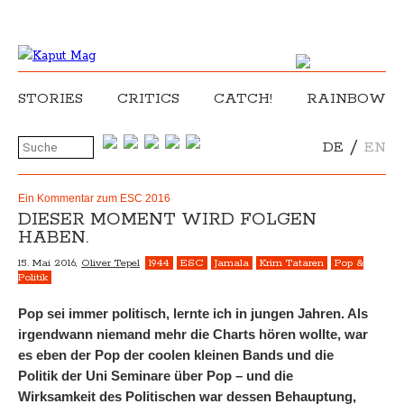
STORIES
CRITICS
CATCH!
RAINBOW
/
DE
EN
Ein Kommentar zum ESC 2016
DIESER MOMENT WIRD FOLGEN
HABEN.
15. Mai 2016,
Oliver Tepel
1944
ESC
Jamala
Krim Tataren
Pop &
Politik
Pop sei immer politisch, lernte ich in jungen Jahren. Als
irgendwann niemand mehr die Charts hören wollte, war
es eben der Pop der coolen kleinen Bands und die
Politik der Uni Seminare über Pop – und die
Wirksamkeit des Politischen war dessen Behauptung,