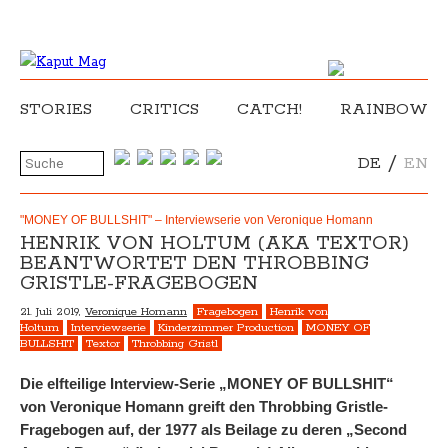
STORIES
CRITICS
CATCH!
RAINBOW
/
DE
EN
"MONEY OF BULLSHIT" – Interviewserie von Veronique Homann
HENRIK VON HOLTUM (AKA TEXTOR)
BEANTWORTET DEN THROBBING
GRISTLE-FRAGEBOGEN
21. Juli 2019,
Veronique Homann
Fragebogen
Henrik von
Holtum
Interviewserie
Kinderzimmer Production
MONEY OF
BULLSHIT
Textor
Throbbing Gristl
Die elfteilige Interview-Serie „MONEY OF BULLSHIT“
von Veronique Homann greift den Throbbing Gristle-
Fragebogen auf, der 1977 als Beilage zu deren „Second