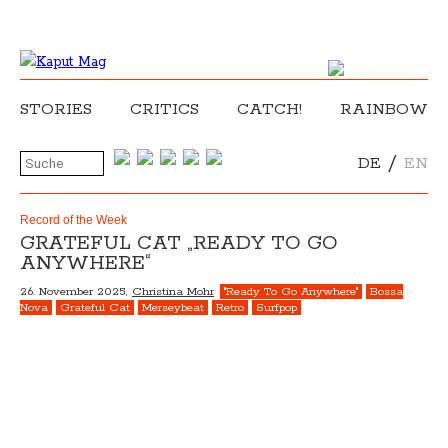
STORIES
CRITICS
CATCH!
RAINBOW
/
DE
EN
Record of the Week
GRATEFUL CAT „READY TO GO
ANYWHERE“
26. November 2025,
Christina Mohr
"Ready To Go Anywhere"
Bossa
Nova
Grateful Cat
Merseybeat
Retro
Surfpop