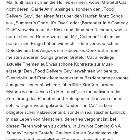
Mal fühlt man sich an die Hollies erinnert, wobei Grateful Cat
nicht deren „Carrie Ann“ ansingen, sondern den „Food
Delivery Guy“, der einen fast über den Haufen fährt; Songs
wie „Summer’s Gone, It’s Over“ oder „Bartender In A Comedy
Club“ verweisen auf die Kinks und Jonathan Richman, was ja
nur die besten Referenzen sind. Mit „Columbo“ setzen sie –
genau, eine Frage hätten wir noch – dem verknautschten
Detektiv aus Los Angeles ein liebevolles Denkmal, in den
meisten anderen Songs greifen Grateful Cat allerdings
aktuelle Themen auf, was schöne Kontraste zur Musik
erzeugt. Den „Food Delivery Guy“ erwähnten wir bereits,
Gwendolin und Frank kommentieren außerdem omnipräsente
Junggesell:innenabschiede, überfüllte Straßen, urbane
Mythen wie in „Jesus On Her Toast“, sie thematisieren die
Zerstörung des Planeten und Hatespeech. Das von einem
sehr witzigen Video gekrönte „Under The Cat“ ist kein
obligatorischer Katzencontent, sondern realistischer Einblick
in das Leben von Menschen, denen es vergönnt ist, bei
diesen Tieren wohnen zu dürfen. In „I’m Not Coming On A
Sunday“ zeigen Grateful Cat ihre Krallen (wenigstens ein
bisschen) und persönlichen Grenzen – dass der Song