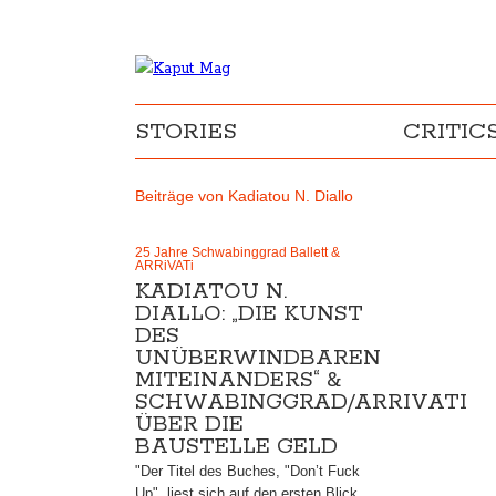
STORIES
CRITIC
Beiträge von Kadiatou N. Diallo
25 Jahre Schwabinggrad Ballett &
ARRiVATi
KADIATOU N.
DIALLO: „DIE KUNST
DES
UNÜBERWINDBAREN
MITEINANDERS“ &
SCHWABINGGRAD/ARRIVATI
ÜBER DIE
BAUSTELLE GELD
"Der Titel des Buches, "Don’t Fuck
Up", liest sich auf den ersten Blick