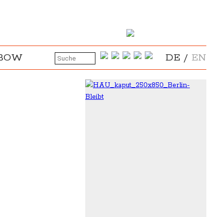
NBOW
DE
/
EN