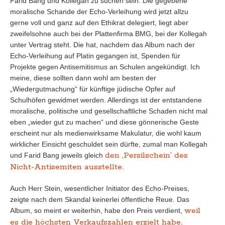
Farid Bang und Kollegah zu suchen sein. Die gegebene
moralische Schande der Echo-Verleihung wird jetzt allzu
gerne voll und ganz auf den Ethikrat delegiert, liegt aber
zweifelsohne auch bei der Plattenfirma BMG, bei der Kollegah
unter Vertrag steht. Die hat, nachdem das Album nach der
Echo-Verleihung auf Platin gegangen ist, Spenden für
Projekte gegen Antisemitismus an Schulen angekündigt. Ich
meine, diese sollten dann wohl am besten der
„Wiedergutmachung“ für künftige jüdische Opfer auf
Schulhöfen gewidmet werden. Allerdings ist der entstandene
moralische, politische und gesellschaftliche Schaden nicht mal
eben „wieder gut zu machen“ und diese gönnerische Geste
erscheint nur als medienwirksame Makulatur, die wohl kaum
wirklicher Einsicht geschuldet sein dürfte, zumal man Kollegah
den ,Persilschein’ des
und Farid Bang jeweils gleich
Nicht-Antisemiten ausstellte
.
Auch Herr Stein, wesentlicher Initiator des Echo-Preises,
zeigte nach dem Skandal keinerlei öffentliche Reue. Das
weil
Album, so meint er weiterhin, habe den Preis verdient,
es die höchsten Verkaufszahlen erzielt habe
.