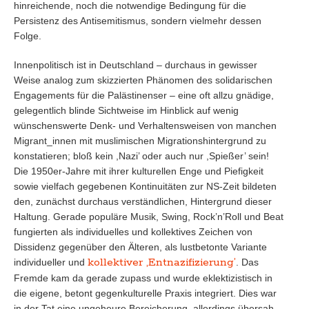
hinreichende, noch die notwendige Bedingung für die
Persistenz des Antisemitismus, sondern vielmehr dessen
Folge.
Innenpolitisch ist in Deutschland – durchaus in gewisser
Weise analog zum skizzierten Phänomen des solidarischen
Engagements für die Palästinenser – eine oft allzu gnädige,
gelegentlich blinde Sichtweise im Hinblick auf wenig
wünschenswerte Denk- und Verhaltensweisen von manchen
Migrant_innen mit muslimischen Migrationshintergrund zu
konstatieren; bloß kein ,Nazi’ oder auch nur ,Spießer’ sein!
Die 1950er-Jahre mit ihrer kulturellen Enge und Piefigkeit
sowie vielfach gegebenen Kontinuitäten zur NS-Zeit bildeten
den, zunächst durchaus verständlichen, Hintergrund dieser
Haltung. Gerade populäre Musik, Swing, Rock’n’Roll und Beat
fungierten als individuelles und kollektives Zeichen von
Dissidenz gegenüber den Älteren, als lustbetonte Variante
kollektiver ‚Entnazifizierung’
individueller und
. Das
Fremde kam da gerade zupass und wurde eklektizistisch in
die eigene, betont gegenkulturelle Praxis integriert. Dies war
in der Tat eine ungeheure Bereicherung, allerdings übersah