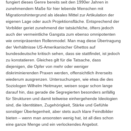
fungiert dieses Genre bereits seit den 1990er Jahren in
zunehmendem Maße für hier lebende Menschen mit
Migrationshintergrund als ideales Mittel zur Artikulation der
eigenen Lage oder auch Projektionsfläche. Entsprechend der
Vorbilder geriet zunehmend der tatsächliche, öfters jedoch
auch der vermeintliche Gangsta zum ebenso omnipotenten
wie omnipräsenten Rollenmodel. Man mag diese Übertragung
der Verhältnisse US-Amerikanischer Ghettos auf
bundesdeutsche kritisch sehen, dass sie stattfindet, ist jedoch
zu konstatieren. Gleiches gilt für die Tatsache, dass
diejenigen, die Opfer von mehr oder weniger
diskriminierenden Praxen werden, offensichtlich ihrerseits
wiederum ausgrenzen. Untersuchungen, wie etwa die des
Soziologen Wilhelm Heitmayer, weisen sogar schon lange
darauf hin, das gerade die Segregierten besonders anfällig
für Strukturen und damit teilweise einhergehende Ideologien
sind, die Identitäten, Zugehörigkeit, Stärke und Gefühle
sonstiger Überlegenheit, aber stets auch klare Feindbilder
bieten – wenn man ansonsten wenig hat, ist all dies schon
eine ganze Menge und ein verlockendes Angebot.