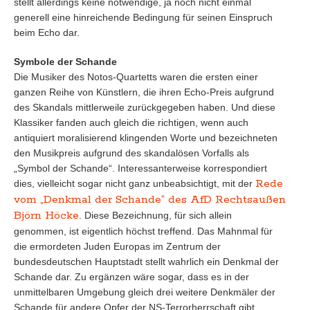
stellt allerdings keine notwendige, ja noch nicht einmal
generell eine hinreichende Bedingung für seinen Einspruch
beim Echo dar.
Symbole der Schande
Die Musiker des Notos-Quartetts waren die ersten einer
ganzen Reihe von Künstlern, die ihren Echo-Preis aufgrund
des Skandals mittlerweile zurückgegeben haben. Und diese
Klassiker fanden auch gleich die richtigen, wenn auch
antiquiert moralisierend klingenden Worte und bezeichneten
den Musikpreis aufgrund des skandalösen Vorfalls als
„Symbol der Schande“. Interessanterweise korrespondiert
Rede
dies, vielleicht sogar nicht ganz unbeabsichtigt, mit der
vom „Denkmal der Schande“ des AfD Rechtsaußen
Björn Höcke
. Diese Bezeichnung, für sich allein
genommen, ist eigentlich höchst treffend. Das Mahnmal für
die ermordeten Juden Europas im Zentrum der
bundesdeutschen Hauptstadt stellt wahrlich ein Denkmal der
Schande dar. Zu ergänzen wäre sogar, dass es in der
unmittelbaren Umgebung gleich drei weitere Denkmäler der
Schande für andere Opfer der NS-Terrorherrschaft gibt.