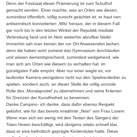
Denn der Festsaal dieser Prämierung ist zum Schulhof
gemacht worden. Einer machte, was an Orten wie diesen,
zumindest öffentlich, völlig zurecht geächtet ist: er haut nen
antisemitisch konnotierten ,Witz’ heraus, der in diesem Fall
gar noch bis in den letzten Winkel der Republik mediale
Verbreitung fand und im Netz weiterhin abrufbar bleibt.
Immerhin sah man keinen der vor Ort Anwesenden lachen,
denn die haben wohl zumeist das Gymnasium durchlaufen
und wissen dementsprechend, zumindest weitgehend, wie
man sich am Orten wie diesem zu verhalten hat: im
günstigsten Falle empört. Aber nur einer wagte es, vor
laufender Kamera wenigstens nicht nur den Spielverderber zu
spielen, sondern auch, an dieser Stelle die völlig uncoole
Rolle des ,Moralapostel’ zu übernehmen und seine Kriterien
für Grenzen der Kunstfreiheit zu benennen.
Danke Campino- ich denke, dass dafür ebenso Respekt
gebührt, wie für das bereits erwähnte „Nein“ von Frau Losem.
Wenn man sich ein wenig mit den Texten des Sängers der
Toten Hosen beschäftigt, wird übrigens relativ schnell klar,
dass er eine katholisch geprägte Kinderstube hatte. Diese