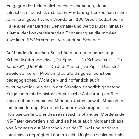
Entgegen der bekanntlich nachgeschobenen, dann
tatsächlich höchst skandalösen Forderung Höckes nach einer
„erinnerungspolitischen Wende um 180 Grad“, bedarf es im
Falle aller vier Berliner Denkmale- und weit darüber hinaus-
allemal der konkretisierenden Erinnerung an die mit den
jeweiligen NS-Verbrechen verbundene Schande.
Auf bundesdeutschen Schulhöfen hört man heutzutage
Schimpfwörter wie etwa „Du Spast!“, „Du Schwuchtel!“, „Du
Kanake!“, „Du Pole!“, „Du Jude!“ oder „Du Zigi!“. Dies stellt
zweifelsohne ein Problem dar, allerdings zunächst ein
pädagogisches. Wichtiger- und hoffentlich auch
wirkungsvoller- als der in der Situation sicherlich gebotene
Zeigefinger ist die historisch-politische Aufklärung darüber,
dass, neben rund sechs Millionen Juden, sowohl Menschen
mit Behinderung, Polen und andere Osteuropäer und
Homosexuelle Opfer des rassistisch motivierten Mordens der
NS-Täter geworden sind und es heute auch Mordanschläge
von Neonazis auf Menschen aus der Türkei und anderen
muslimisch geprägten Ländern gibt. Ungleich schlimmer als