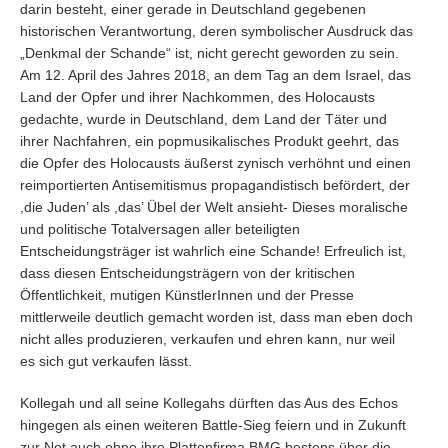
darin besteht, einer gerade in Deutschland gegebenen
historischen Verantwortung, deren symbolischer Ausdruck das
„Denkmal der Schande“ ist, nicht gerecht geworden zu sein.
Am 12. April des Jahres 2018, an dem Tag an dem Israel, das
Land der Opfer und ihrer Nachkommen, des Holocausts
gedachte, wurde in Deutschland, dem Land der Täter und
ihrer Nachfahren, ein popmusikalisches Produkt geehrt, das
die Opfer des Holocausts äußerst zynisch verhöhnt und einen
reimportierten Antisemitismus propagandistisch befördert, der
,die Juden’ als ,das’ Übel der Welt ansieht- Dieses moralische
und politische Totalversagen aller beteiligten
Entscheidungsträger ist wahrlich eine Schande! Erfreulich ist,
dass diesen Entscheidungsträgern von der kritischen
Öffentlichkeit, mutigen KünstlerInnen und der Presse
mittlerweile deutlich gemacht worden ist, dass man eben doch
nicht alles produzieren, verkaufen und ehren kann, nur weil
es sich gut verkaufen lässt.
Kollegah und all seine Kollegahs dürften das Aus des Echos
hingegen als einen weiteren Battle-Sieg feiern und in Zukunft
zur Not auch ohne ihre Plattenfirma BMG bestens über die