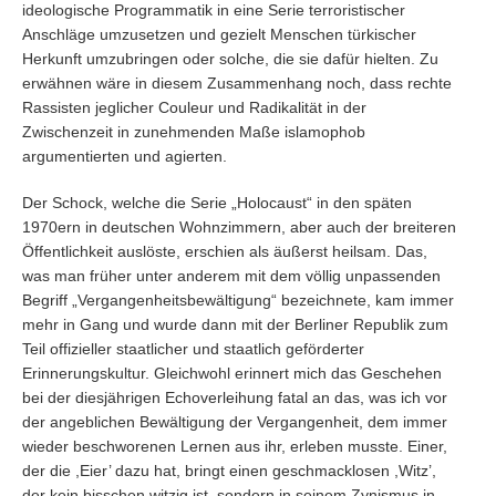
ideologische Programmatik in eine Serie terroristischer
Anschläge umzusetzen und gezielt Menschen türkischer
Herkunft umzubringen oder solche, die sie dafür hielten. Zu
erwähnen wäre in diesem Zusammenhang noch, dass rechte
Rassisten jeglicher Couleur und Radikalität in der
Zwischenzeit in zunehmenden Maße islamophob
argumentierten und agierten.
Der Schock, welche die Serie „Holocaust“ in den späten
1970ern in deutschen Wohnzimmern, aber auch der breiteren
Öffentlichkeit auslöste, erschien als äußerst heilsam. Das,
was man früher unter anderem mit dem völlig unpassenden
Begriff „Vergangenheitsbewältigung“ bezeichnete, kam immer
mehr in Gang und wurde dann mit der Berliner Republik zum
Teil offizieller staatlicher und staatlich geförderter
Erinnerungskultur. Gleichwohl erinnert mich das Geschehen
bei der diesjährigen Echoverleihung fatal an das, was ich vor
der angeblichen Bewältigung der Vergangenheit, dem immer
wieder beschworenen Lernen aus ihr, erleben musste. Einer,
der die ,Eier’ dazu hat, bringt einen geschmacklosen ,Witz’,
der kein bisschen witzig ist, sondern in seinem Zynismus in