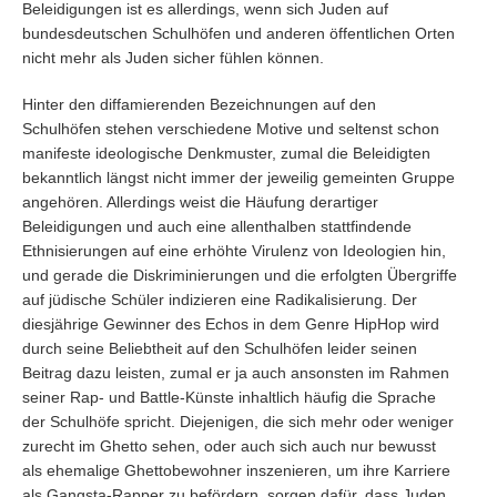
Beleidigungen ist es allerdings, wenn sich Juden auf
bundesdeutschen Schulhöfen und anderen öffentlichen Orten
nicht mehr als Juden sicher fühlen können.
Hinter den diffamierenden Bezeichnungen auf den
Schulhöfen stehen verschiedene Motive und seltenst schon
manifeste ideologische Denkmuster, zumal die Beleidigten
bekanntlich längst nicht immer der jeweilig gemeinten Gruppe
angehören. Allerdings weist die Häufung derartiger
Beleidigungen und auch eine allenthalben stattfindende
Ethnisierungen auf eine erhöhte Virulenz von Ideologien hin,
und gerade die Diskriminierungen und die erfolgten Übergriffe
auf jüdische Schüler indizieren eine Radikalisierung. Der
diesjährige Gewinner des Echos in dem Genre HipHop wird
durch seine Beliebtheit auf den Schulhöfen leider seinen
Beitrag dazu leisten, zumal er ja auch ansonsten im Rahmen
seiner Rap- und Battle-Künste inhaltlich häufig die Sprache
der Schulhöfe spricht. Diejenigen, die sich mehr oder weniger
zurecht im Ghetto sehen, oder auch sich auch nur bewusst
als ehemalige Ghettobewohner inszenieren, um ihre Karriere
als Gangsta-Rapper zu befördern, sorgen dafür, dass Juden