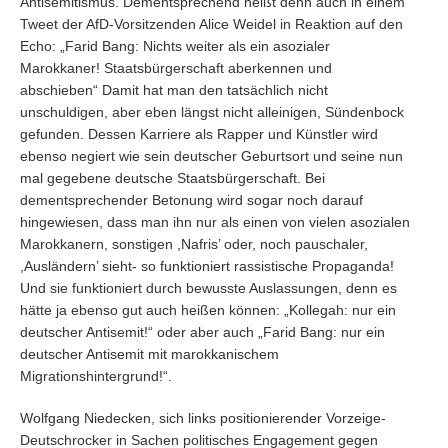
Antisemitismus. Dementsprechend heißt denn auch in einem
Tweet der AfD-Vorsitzenden Alice Weidel in Reaktion auf den
Echo: „Farid Bang: Nichts weiter als ein asozialer
Marokkaner! Staatsbürgerschaft aberkennen und
abschieben“ Damit hat man den tatsächlich nicht
unschuldigen, aber eben längst nicht alleinigen, Sündenbock
gefunden. Dessen Karriere als Rapper und Künstler wird
ebenso negiert wie sein deutscher Geburtsort und seine nun
mal gegebene deutsche Staatsbürgerschaft. Bei
dementsprechender Betonung wird sogar noch darauf
hingewiesen, dass man ihn nur als einen von vielen asozialen
Marokkanern, sonstigen ,Nafris’ oder, noch pauschaler,
,Ausländern’ sieht- so funktioniert rassistische Propaganda!
Und sie funktioniert durch bewusste Auslassungen, denn es
hätte ja ebenso gut auch heißen können: „Kollegah: nur ein
deutscher Antisemit!“ oder aber auch „Farid Bang: nur ein
deutscher Antisemit mit marokkanischem
Migrationshintergrund!“.
Wolfgang Niedecken, sich links positionierender Vorzeige-
Deutschrocker in Sachen politisches Engagement gegen