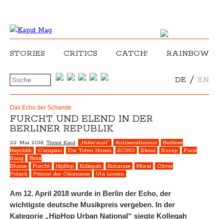
STORIES
CRITICS
CATCH!
RAINBOW
/
DE
EN
Das Echo der Schande
FURCHT UND ELEND IN DER
BERLINER REPUBLIK
22. Mai 2018,
Timor Kaul
„Holocaust“
Antisemitismus
Berliner
Republik
Campino
Die Toten Hosen
ECHO
Elend
Essay
Farid
Bang
Felix
Blume
Furcht
HipHop
Kollegah
Kolumne
Moral
Oliver
Polack
Primat der Ökonomie
Uta Losem
Am 12. April 2018 wurde in Berlin der Echo, der
wichtigste deutsche Musikpreis vergeben. In der
Kategorie „HipHop Urban National“ siegte Kollegah