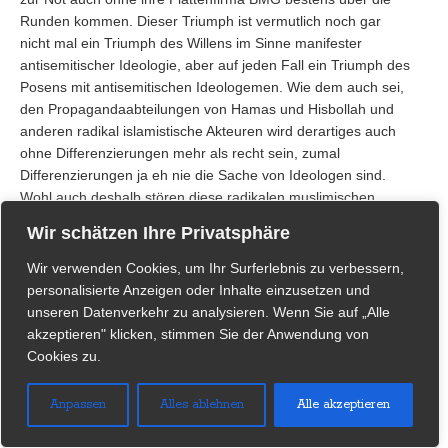
Runden kommen. Dieser Triumph ist vermutlich noch gar
nicht mal ein Triumph des Willens im Sinne manifester
antisemitischer Ideologie, aber auf jeden Fall ein Triumph des
Posens mit antisemitischen Ideologemen. Wie dem auch sei,
den Propagandaabteilungen von Hamas und Hisbollah und
anderen radikal islamistische Akteuren wird derartiges auch
ohne Differenzierungen mehr als recht sein, zumal
Differenzierungen ja eh nie die Sache von Ideologen sind.
Wohl auch deshalb stören diese radikalen muslimischen
Antisemiten ,die Juden’ längst nicht nur auf dem Jerusalemer
Wir schätzen Ihre Privatsphäre
Tempelberg, in der Westbank oder in Israel, sondern
grundsätzlich, allein durch ihre Existenz. So wurde etwa in
Wir verwenden Cookies, um Ihr Surferlebnis zu verbessern,
Paris vor wenigen Wochen die Holocaust-Überlebende
personalisierte Anzeigen oder Inhalte einzusetzen und
Mireille Knoll, wohl aus antisemitischen Motiven heraus, von
unseren Datenverkehr zu analysieren. Wenn Sie auf „Alle
einem Nachbarn maghrebinischer Herkunft ermordet, der so
akzeptieren" klicken, stimmen Sie der Anwendung von
das grausame Werk der SS vollendete. In einem, ähnlich
Cookies zu.
gelagerten, vorhergegangenen Mordfall hatte ein aus Mali
stammender Attentäter, laut Zeugenaussagen, „Allahu akbar“
Anpassen
Alles ablehnen
Alle akzeptieren
gerufen, als er die 65-jährige Jüdin Sarah Attal Halimi vom
Balkon hinabstürzte.