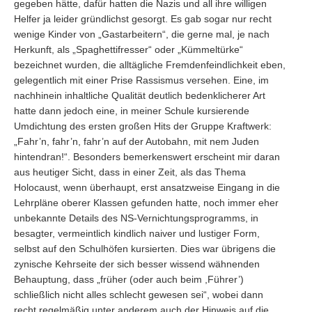
gegeben hätte, dafür hatten die Nazis und all ihre willigen
Helfer ja leider gründlichst gesorgt. Es gab sogar nur recht
wenige Kinder von „Gastarbeitern“, die gerne mal, je nach
Herkunft, als „Spaghettifresser“ oder „Kümmeltürke“
bezeichnet wurden, die alltägliche Fremdenfeindlichkeit eben,
gelegentlich mit einer Prise Rassismus versehen. Eine, im
nachhinein inhaltliche Qualität deutlich bedenklicherer Art
hatte dann jedoch eine, in meiner Schule kursierende
Umdichtung des ersten großen Hits der Gruppe Kraftwerk:
„Fahr’n, fahr’n, fahr’n auf der Autobahn, mit nem Juden
hintendran!“. Besonders bemerkenswert erscheint mir daran
aus heutiger Sicht, dass in einer Zeit, als das Thema
Holocaust, wenn überhaupt, erst ansatzweise Eingang in die
Lehrpläne oberer Klassen gefunden hatte, noch immer eher
unbekannte Details des NS-Vernichtungsprogramms, in
besagter, vermeintlich kindlich naiver und lustiger Form,
selbst auf den Schulhöfen kursierten. Dies war übrigens die
zynische Kehrseite der sich besser wissend wähnenden
Behauptung, dass „früher (oder auch beim ,Führer’)
schließlich nicht alles schlecht gewesen sei“, wobei dann
recht regelmäßig unter anderem auch der Hinweis auf die