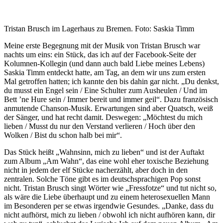
Tristan Brusch im Lagerhaus zu Bremen. Foto: Saskia Timm
Meine erste Begegnung mit der Musik von Tristan Brusch war
nachts um eins: ein Stück, das ich auf der Facebook-Seite der
Kolumnen-Kollegin (und dann auch bald Liebe meines Lebens)
Saskia Timm entdeckt hatte, am Tag, an dem wir uns zum ersten
Mal getroffen hatten; ich kannte den bis dahin gar nicht. „Du denkst,
du musst ein Engel sein / Eine Schulter zum Ausheulen / Und im
Bett ’ne Hure sein / Immer bereit und immer geil“. Dazu französisch
anmutende Chanson-Musik. Erwartungen sind aber Quatsch, weiß
der Sänger, und hat recht damit. Deswegen: „Möchtest du mich
lieben / Musst du nur den Verstand verlieren / Hoch über den
Wolken / Bist du schon halb bei mir“.
Das Stück heißt „Wahnsinn, mich zu lieben“ und ist der Auftakt
zum Album „Am Wahn“, das eine wohl eher toxische Beziehung
nicht in jedem der elf Stücke nacherzählt, aber doch in den
zentralen. Solche Töne gibt es im deutschsprachigen Pop sonst
nicht. Tristan Brusch singt Wörter wie „Fressfotze“ und tut nicht so,
als wäre die Liebe überhaupt und zu einem heterosexuellen Mann
im Besonderen per se etwas irgendwie Gesundes. „Danke, dass du
nicht aufhörst, mich zu lieben / obwohl ich nicht aufhören kann, dir