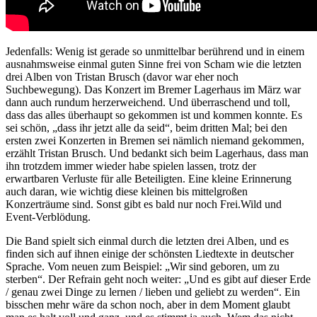
Jedenfalls: Wenig ist gerade so unmittelbar berührend und in einem
ausnahmsweise einmal guten Sinne frei von Scham wie die letzten
drei Alben von Tristan Brusch (davor war eher noch
Suchbewegung). Das Konzert im Bremer Lagerhaus im März war
dann auch rundum herzerweichend. Und überraschend und toll,
dass das alles überhaupt so gekommen ist und kommen konnte. Es
sei schön, „dass ihr jetzt alle da seid“, beim dritten Mal; bei den
ersten zwei Konzerten in Bremen sei nämlich niemand gekommen,
erzählt Tristan Brusch. Und bedankt sich beim Lagerhaus, dass man
ihn trotzdem immer wieder habe spielen lassen, trotz der
erwartbaren Verluste für alle Beteiligten. Eine kleine Erinnerung
auch daran, wie wichtig diese kleinen bis mittelgroßen
Konzerträume sind. Sonst gibt es bald nur noch Frei.Wild und
Event-Verblödung.
Die Band spielt sich einmal durch die letzten drei Alben, und es
finden sich auf ihnen einige der schönsten Liedtexte in deutscher
Sprache. Vom neuen zum Beispiel: „Wir sind geboren, um zu
sterben“. Der Refrain geht noch weiter: „Und es gibt auf dieser Erde
/ genau zwei Dinge zu lernen / lieben und geliebt zu werden“. Ein
bisschen mehr wäre da schon noch, aber in dem Moment glaubt