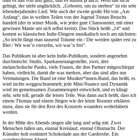
man es halt voll und ganz, und es stimmt ja auch. Wem das nicht
gelingt, der stirbt unglücklich. „Geboren, um zu sterben“ ist ein sehr
lebensbejahendes Lied. Wie auch der zweite große Hit von „Am
Anfang“, das in weilten Teilen von der Jugend Tristan Bruschs
handelt (der in seiner Musik, wie jeder gute Chansonnier, mit einer
gewissen Manie um sich selbst kreist). Das Stück heißt „14“ und
kommt so klassischen Indie-Dingern musikalisch noch am nächsten:
„So leicht fängt man tausend Träume ein / Die werden später erst zu
Blei / Wir war’n vierzehn, wir war’n frei“.
Das Publikum ist aber kein Indie-Publikum, sondern angenehm
durchmischt: Studis, Sparkassenangestellte, zwei, drei
melancholische Punks, viele Frauen, die ihre Partner mitgeschleppt
haben, vielleicht, damit die was merken, aber das sind alles nur
Vermutungen. Die Band ist eine Musiker*innen-Band, das heißt, es
wird nichts weggeschrammelt; jede Mini-Nuance und Dynamik
wird im gemeinsamen Zusammenspiel entwickelt, und es klingt
sehr, sehr toll, gerade die leisen Teile. Was dann auch heißt, dass ich
einem Thomas und einem Jürgen wie der letzte Boomer erklären
muss, dass sie für den Rest des Konzerts woanders weiterlabern
werden.
In der Mitte des Abends singen alle lang und selig mit. Zwei
Menschen fallen um, einmal Kreislauf, einmal Ohnmacht. Der
Künstler holt routiniert Schokolade aus der Garderobe. Ein
wunderschöner Abend.