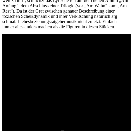
weh zu tun“, schluchzt das Lyrische Ich auf dem neuen Album „Am
Anfang“, dem Abschluss einer Trilogie (vor „Am Wahn“ kam „Am
Rest“). Da ist der Grat zwischen genauer Beschreibung einer
toxischen Scheißdynamik und ihrer Verkitschung natürlich arg
schmal. Liebesbeziehungsratgebermusik nicht zuletzt: Einfach
immer alles anders machen als die Figuren in diesen Stücken.