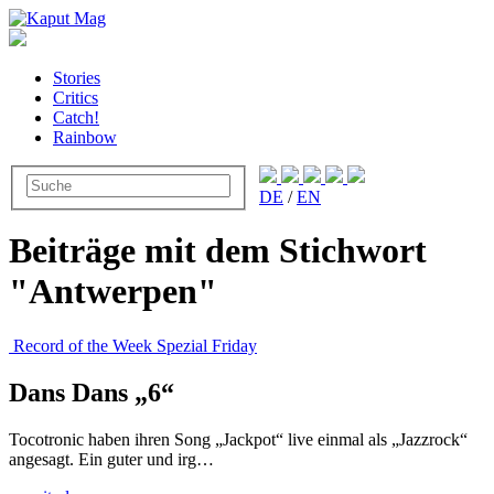
Stories
Critics
Catch!
Rainbow
DE
/
EN
Beiträge mit dem Stichwort
"Antwerpen"
Record of the Week Spezial Friday
Dans Dans „6“
Tocotronic haben ihren Song „Jackpot“ live einmal als „Jazzrock“
angesagt. Ein guter und irg…