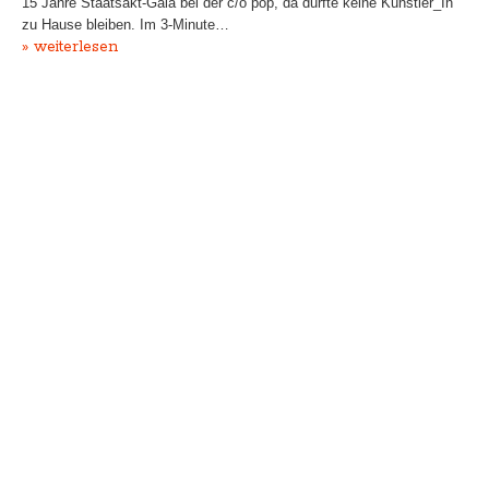
15 Jahre Staatsakt-Gala bei der c/o pop, da durfte keine Künstler_In
zu Hause bleiben. Im 3-Minute…
» weiterlesen