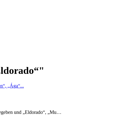
Eldorado“"
n“, „Ága“...
s gegeben und „Eldorado“, „Mu…