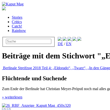
Stories
Critics
Catch!
Rainbow
DE
/
EN
Beiträge mit dem Stichwort "„
Berlinale Streifzug 2018 Teil 4: „Eldorado“, „Twarz“, „In den Gänge
Flüchtende und Suchende
Zum Ende der Berlinale hat Christian Meyer-Pröpstl noch mal alle
» weiterlesen